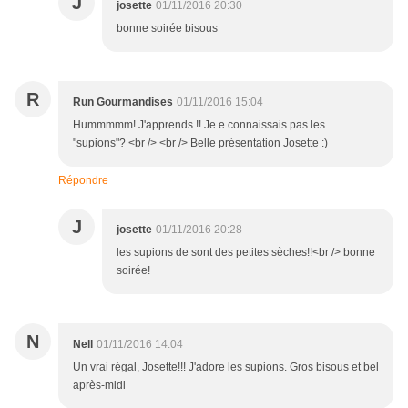
J
josette
01/11/2016 20:30
bonne soirée bisous
R
Run Gourmandises
01/11/2016 15:04
Hummmmm! J'apprends !! Je e connaissais pas les
"supions"? <br /> <br /> Belle présentation Josette :)
Répondre
J
josette
01/11/2016 20:28
les supions de sont des petites sèches!!<br /> bonne
soirée!
N
Nell
01/11/2016 14:04
Un vrai régal, Josette!!! J'adore les supions. Gros bisous et bel
après-midi