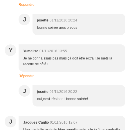
Répondre
J
josette
01/11/2016 20:24
bonne soirée gros bisous
Y
Yumelise
01/11/2016 13:55
Je ne connaissais pas mais çà doit être extra ! Je mets la
recette de côté !
Répondre
J
josette
01/11/2016 20:22
oui,c'est très bon!! bonne soirée!
J
Jacques Caglio
01/11/2016 12:07
Une très jolie assiette bien appétissante .<br /> Je te souhaite