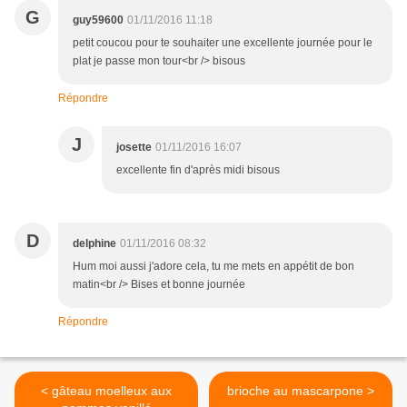
G
guy59600
01/11/2016 11:18
petit coucou pour te souhaiter une excellente journée pour le
plat je passe mon tour<br /> bisous
Répondre
J
josette
01/11/2016 16:07
excellente fin d'après midi bisous
D
delphine
01/11/2016 08:32
Hum moi aussi j'adore cela, tu me mets en appétit de bon
matin<br /> Bises et bonne journée
Répondre
< gâteau moelleux aux
brioche au mascarpone >