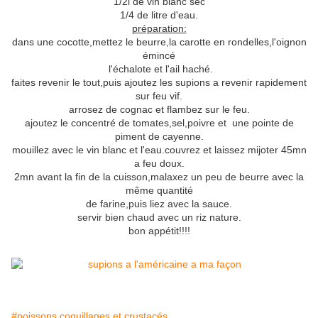
1/2l de vin blanc sec
1/4 de litre d'eau.
préparation:
dans une cocotte,mettez le beurre,la carotte en rondelles,l'oignon
émincé
l'échalote et l'ail haché.
faites revenir le tout,puis ajoutez les supions a revenir rapidement
sur feu vif.
arrosez de cognac et flambez sur le feu.
ajoutez le concentré de tomates,sel,poivre et une pointe de
piment de cayenne.
mouillez avec le vin blanc et l'eau.couvrez et laissez mijoter 45mn
a feu doux.
2mn avant la fin de la cuisson,malaxez un peu de beurre avec la
même quantité
de farine,puis liez avec la sauce.
servir bien chaud avec un riz nature.
bon appétit!!!!
#poissons coquillages et crustacés