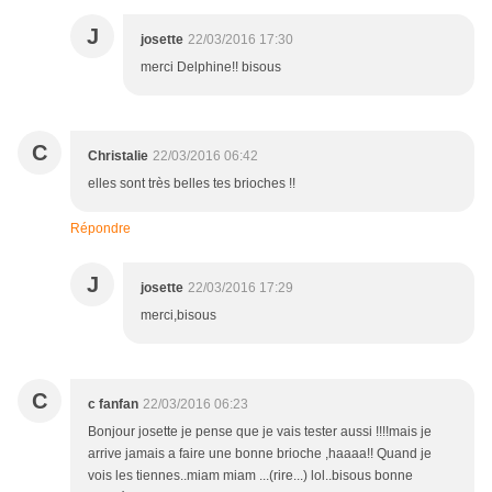
J
josette
22/03/2016 17:30
merci Delphine!! bisous
C
Christalie
22/03/2016 06:42
elles sont très belles tes brioches !!
Répondre
J
josette
22/03/2016 17:29
merci,bisous
C
c fanfan
22/03/2016 06:23
Bonjour josette je pense que je vais tester aussi !!!!mais je
arrive jamais a faire une bonne brioche ,haaaa!! Quand je
vois les tiennes..miam miam ...(rire...) lol..bisous bonne