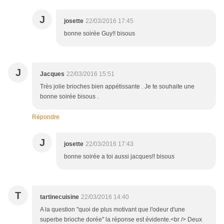
J
josette
22/03/2016 17:45
bonne soirée Guy!! bisous
J
Jacques
22/03/2016 15:51
Très jolie brioches bien appétissante . Je te souhaite une
bonne soirée bisous .
Répondre
J
josette
22/03/2016 17:43
bonne soirée a toi aussi jacques!! bisous
T
tartinecuisine
22/03/2016 14:40
A la question "quoi de plus motivant que l'odeur d'une
superbe brioche dorée" la réponse est évidente.<br /> Deux