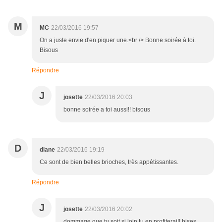
M
MC
22/03/2016 19:57
On a juste envie d'en piquer une.<br /> Bonne soirée à toi.
Bisous
Répondre
J
josette
22/03/2016 20:03
bonne soirée a toi aussi!! bisous
D
diane
22/03/2016 19:19
Ce sont de bien belles brioches, très appétissantes.
Répondre
J
josette
22/03/2016 20:02
dommage que tu soit si loin,tu en profiterai!! bises