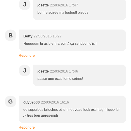
J
josette
22/03/2016 17:47
bonne soirée ma loulou!! bisous
B
Betty
22/03/2016 16:27
Huuuuum tu as bien raison :) ça sent bon d'ici !
Répondre
J
josette
22/03/2016 17:46
passe une excellente soirée!
G
guy59600
22/03/2016 16:16
de superbes brioches et ton nouveau look est magnifique<br
/> très bon après-midi
Répondre