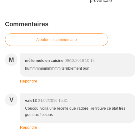
Commentaires
Ajouter un commentaire
M
mélie melo en cuisine
09/12/2016 10:12
hummmmmmmmmm terriblement bon
Répondre
V
vale13
21/02/2016 15:31
Coucou, voilà une recette que j'adore ! je trouve ce plat très
goûteux ! bisous
Répondre