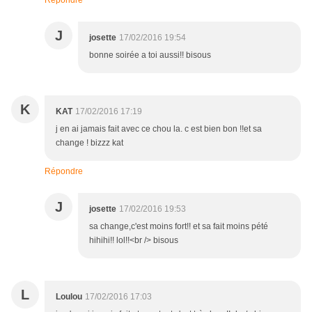
Répondre
J
josette
17/02/2016 19:54
bonne soirée a toi aussi!! bisous
K
KAT
17/02/2016 17:19
j en ai jamais fait avec ce chou la. c est bien bon !!et sa
change ! bizzz kat
Répondre
J
josette
17/02/2016 19:53
sa change,c'est moins fort!! et sa fait moins pété
hihihi!! lol!!<br /> bisous
L
Loulou
17/02/2016 17:03