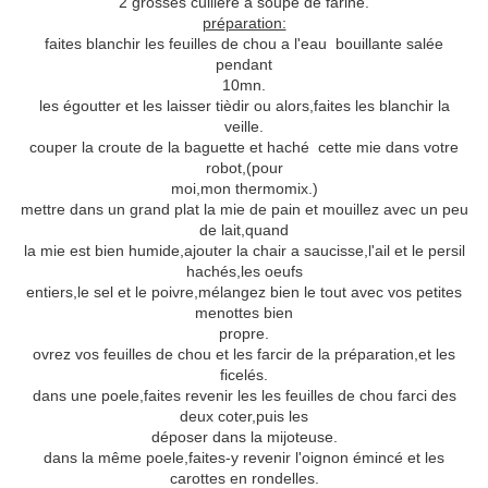
2 grosses cuillère a soupe de farine.
préparation:
faites blanchir les feuilles de chou a l'eau bouillante salée
pendant
10mn.
les égoutter et les laisser tièdir ou alors,faites les blanchir la
veille.
couper la croute de la baguette et haché cette mie dans votre
robot,(pour
moi,mon thermomix.)
mettre dans un grand plat la mie de pain et mouillez avec un peu
de lait,quand
la mie est bien humide,ajouter la chair a saucisse,l'ail et le persil
hachés,les oeufs
entiers,le sel et le poivre,mélangez bien le tout avec vos petites
menottes bien
propre.
ovrez vos feuilles de chou et les farcir de la préparation,et les
ficelés.
dans une poele,faites revenir les les feuilles de chou farci des
deux coter,puis les
déposer dans la mijoteuse.
dans la même poele,faites-y revenir l'oignon émincé et les
carottes en rondelles.