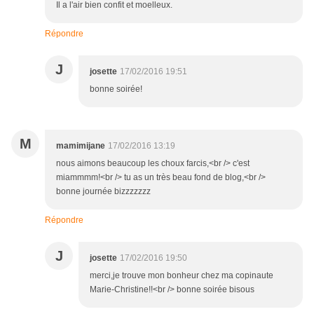
Il a l'air bien confit et moelleux.
Répondre
J
josette
17/02/2016 19:51
bonne soirée!
M
mamimijane
17/02/2016 13:19
nous aimons beaucoup les choux farcis,<br /> c'est
miammmm!<br /> tu as un très beau fond de blog,<br />
bonne journée bizzzzzzz
Répondre
J
josette
17/02/2016 19:50
merci,je trouve mon bonheur chez ma copinaute
Marie-Christine!!<br /> bonne soirée bisous