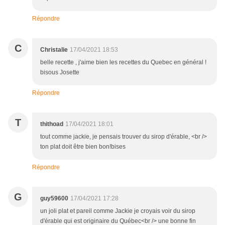
Répondre
C
Christalie
17/04/2021 18:53
belle recette , j'aime bien les recettes du Quebec en général !
bisous Josette
Répondre
T
thithoad
17/04/2021 18:01
tout comme jackie, je pensais trouver du sirop d'érable, <br />
ton plat doit être bien bon!bises
Répondre
G
guy59600
17/04/2021 17:28
un joli plat et pareil comme Jackie je croyais voir du sirop
d'érable qui est originaire du Québec<br /> une bonne fin