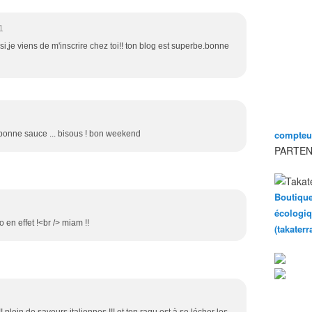
1
,je viens de m'inscrire chez toi!! ton blog est superbe.bonne
compteur
e bonne sauce ... bisous ! bon weekend
PARTEN
Boutique
écologiq
 en effet !<br /> miam !!
(takater