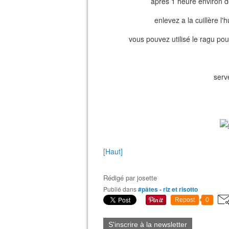
après 1 heure environ de 
enlevez a la cuillère l'hu
vous pouvez utilisé le ragu po
serv
[Haut]
Rédigé par
josette
Publié dans
#pâtes - riz et risotto
Repost
0
S'inscrire à la newsletter