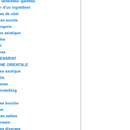
- tartelettes -galettes
r d'un ingrédient
tes de nôel
nes sucrés
ngerie
ne asiatique
lles
t
mes
ENARIAT
INE ORIENTALE
tes exotique
its
euse
interblog
es bouche
es
nes salées
erware
es diverses