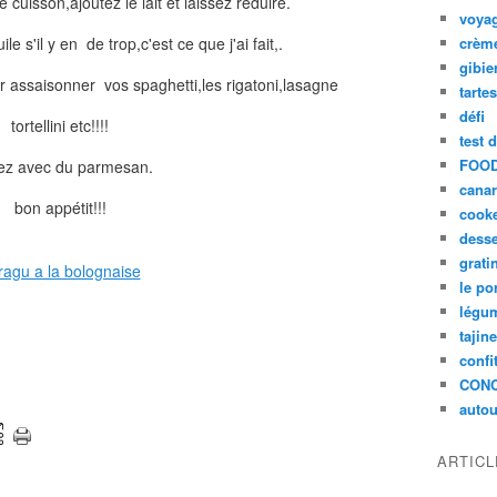
cuisson,ajoutez le lait et laissez réduire.
voya
ile s'il y en de trop,c'est ce que j'ai fait,.
crèm
gibie
ur assaisonner vos spaghetti,les rigatoni,lasagne
tarte
défi
tortellini etc!!!!
test 
FOOD
ez avec du parmesan.
cana
bon appétit!!!
cook
desse
grati
le po
légum
tajin
confi
CON
autou
ARTIC