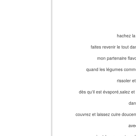
hachez la 
faites revenir le tout 
mon partenaire flavo
quand les légumes commen
rissoler e
dès qu'il est évaporé,salez et
dan
couvrez et laissez cuire douc
avec