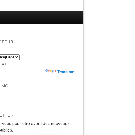
CTEUR
 by
Translate
-MOI
ETTER
-vous pour être averti des nouveaux
publiés.