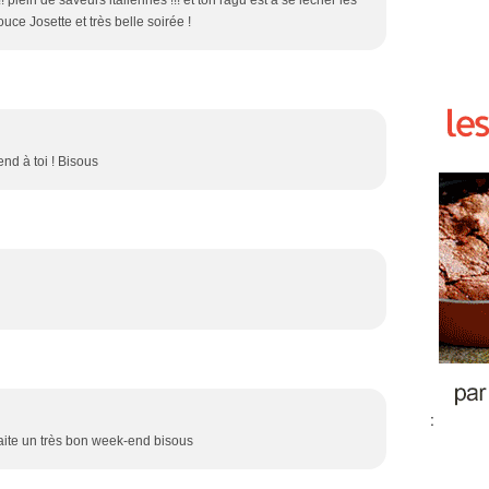
!! plein de saveurs italiennes !!! et ton ragu est à se lécher les
uce Josette et très belle soirée !
nd à toi ! Bisous
:
uhaite un très bon week-end bisous