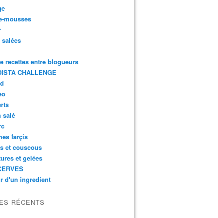
ge
e-mousses
r
s salées
de recettes entre blogueurs
ISTA CHALLENGE
rd
eo
rts
n salé
rc
es farçis
es et couscous
tures et gelées
CERVES
r d'un ingredient
LES RÉCENTS