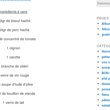
Email
ingrédients:4 pers
PAGES
0gr de boeuf haché
Album
Albu
50gr de porc haché
grati
de concentré de tomate
CATÉG
1 oignon
ther
gate
1 carotte
vos r
 branche de cèleri
entré
BON 
 verre de vin rouge
plat 
desse
 soupe d'huile d'olive
poiss
 de bouillon de viande
flans
pâtes 
1 verre de lait
salad