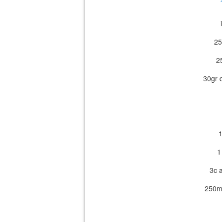
25
2
30gr 
1
1
3c a
250ml