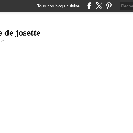
Tous nos blogs cuisine
e de josette
tte