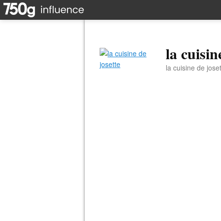
la cuisin
la cuisine de jose