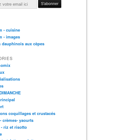
 - cuisine
m - images
n dauphinois aux cèpes
ORIES
momix
aux
éalisations
es
DIMANCHE
principal
rt
ons coquillages et crustacés
 - crèmes- yaourts
- riz et risotto
e