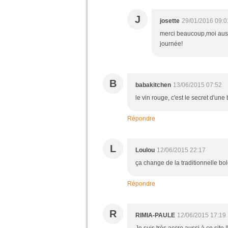
J
josette
29/01/2016 09:0
merci beaucoup,moi aussi
journée!
B
babakitchen
13/06/2015 07:52
le vin rouge, c'est le secret d'un
Répondre
L
Loulou
12/06/2015 22:17
ça change de la traditionnelle bolo
Répondre
R
RIMIA-PAULE
12/06/2015 17:19