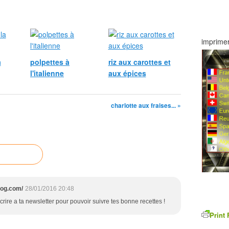
imprimer
a
polpettes à
riz aux carottes et
l'italienne
aux épices
charlotte aux fraises... »
log.com/
28/01/2016 20:48
crire a ta newsletter pour pouvoir suivre tes bonne recettes !
Print 