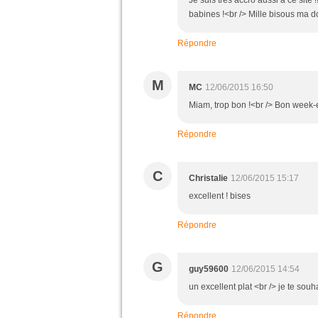
Je suis très accro aussi à ce site !
babines !<br /> Mille bisous ma do
Répondre
M
MC
12/06/2015 16:50
Miam, trop bon !<br /> Bon week-e
Répondre
C
Christalie
12/06/2015 15:17
excellent ! bises
Répondre
G
guy59600
12/06/2015 14:54
un excellent plat <br /> je te so
Répondre