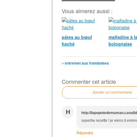
Vous aimerez aussi :
pâtes au bœuf
malfadine à l
haché
bolognaise
« entremet aux framboises
Commenter cet article
Ajouter un commentaire
H
http://lapopotedemaman.canalb
superbe recette ! je viens d emins
Répondre