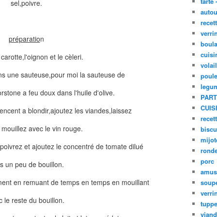
tarte 
sel,poivre.
autou
recet
verri
préparatio
n
boula
cuisi
carotte,l'oignon et le cèleri.
volai
dans une sauteuse,pour moi la sauteuse de
poule
legu
rstone a feu doux dans l'huile d'olive.
PART
CUIS
cent a blondir,ajoutez les viandes,laissez
recet
t mouillez avec le vin rouge.
biscu
mijot
 poivrez et ajoutez le concentré de tomate dilué
ronde
porc
s un peu de bouillon.
amus
ement en remuant de temps en temps en mouillant
soup
verri
 le reste du bouillon.
tupp
viand