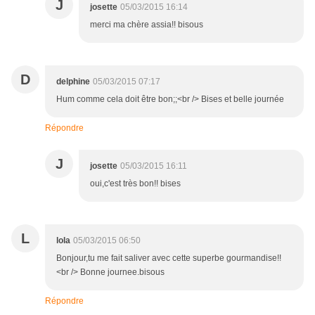
J
josette
05/03/2015 16:14
merci ma chère assia!! bisous
D
delphine
05/03/2015 07:17
Hum comme cela doit être bon;;<br /> Bises et belle journée
Répondre
J
josette
05/03/2015 16:11
oui,c'est très bon!! bises
L
lola
05/03/2015 06:50
Bonjour,tu me fait saliver avec cette superbe gourmandise!!
<br /> Bonne journee.bisous
Répondre