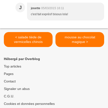
J
josette
05/03/2015 16:11
c'est fait exprès!! bisous lola!
< salade tiède de
mousse au chocolat
vermicelles chinois
magique >
Hébergé par Overblog
Top articles
Pages
Contact
Signaler un abus
C.G.U.
Cookies et données personnelles