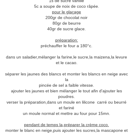
1s de sucre vanillé
5c a soupe de noix de coco râpée.
pour le glaçage
200gr de chocolat noir
80gr de beurre
40gr de sucre glace.
préparation:
préchauffer le four a 180°c.
dans un saladier,mélanger la farine,le sucre,la maizena,la levure
et le cacao.
séparer les jaunes des blancs et monter les blancs en neige avec
la
pincée de sel a faible vitesse.
ajouter les jaunes et bien mélanger le tout afin d'ajouter les
poudres.
verser la préparation,dans un moule en lilicone carré ou beurré
et fariné
un moule normal et mettre au four pour 15mn.
pendant de temps la,préparer la crème coco.
monter le blanc en neige,puis ajouter les sucres,la mascapone et