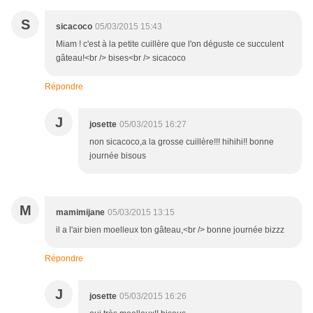
S
sicacoco
05/03/2015 15:43
Miam ! c'est à la petite cuillère que l'on déguste ce succulent
gâteau!<br /> bises<br /> sicacoco
Répondre
J
josette
05/03/2015 16:27
non sicacoco,a la grosse cuillère!!! hihihi!! bonne
journée bisous
M
mamimijane
05/03/2015 13:15
il a l'air bien moelleux ton gâteau,<br /> bonne journée bizzz
Répondre
J
josette
05/03/2015 16:26