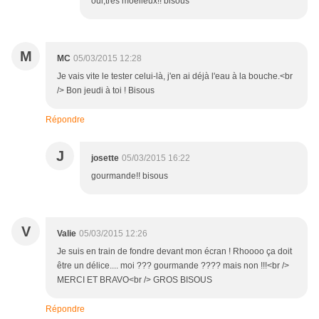
oui,très moelleux!! bisous
M
MC
05/03/2015 12:28
Je vais vite le tester celui-là, j'en ai déjà l'eau à la bouche.<br
/> Bon jeudi à toi ! Bisous
Répondre
J
josette
05/03/2015 16:22
gourmande!! bisous
V
Valie
05/03/2015 12:26
Je suis en train de fondre devant mon écran ! Rhoooo ça doit
être un délice.... moi ??? gourmande ???? mais non !!!<br />
MERCI ET BRAVO<br /> GROS BISOUS
Répondre