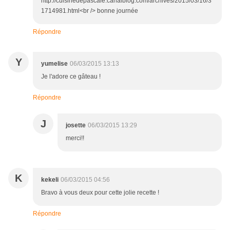
http://cuisinedepascale.canalblog.com/archives/2015/03/16/3
1714981.html<br /> bonne journée
Répondre
Y
yumelise
06/03/2015 13:13
Je l'adore ce gâteau !
Répondre
J
josette
06/03/2015 13:29
merci!!
K
kekeli
06/03/2015 04:56
Bravo à vous deux pour cette jolie recette !
Répondre