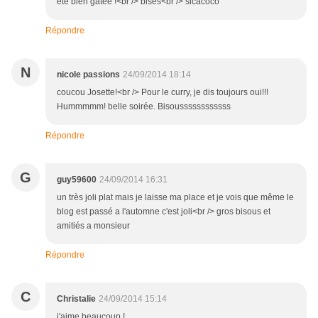
été bien gâtée !<br /> bises<br /> sicacoco
Répondre
N
nicole passions
24/09/2014 18:14
coucou Josette!<br /> Pour le curry, je dis toujours oui!!!
Hummmmm! belle soirée. Bisoussssssssssss
Répondre
G
guy59600
24/09/2014 16:31
un très joli plat mais je laisse ma place et je vois que même le
blog est passé a l'automne c'est joli<br /> gros bisous et
amitiés a monsieur
Répondre
C
Christalie
24/09/2014 15:14
j'aime beaucoup !