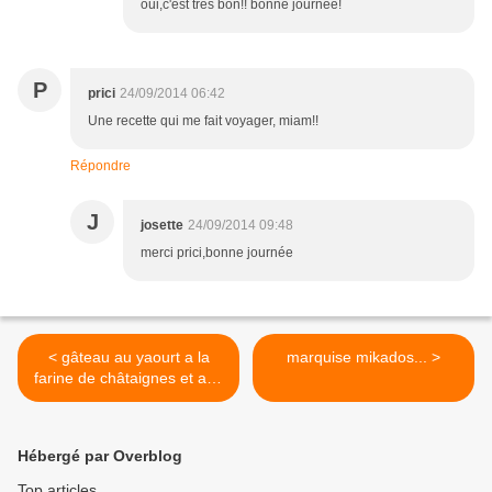
oui,c'est très bon!! bonne journée!
P
prici
24/09/2014 06:42
Une recette qui me fait voyager, miam!!
Répondre
J
josette
24/09/2014 09:48
merci prici,bonne journée
< gâteau au yaourt a la
marquise mikados... >
farine de châtaignes et aux
poires
Hébergé par Overblog
Top articles