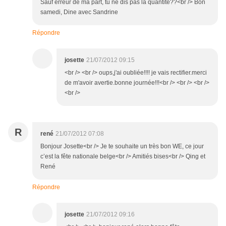
Sauf erreur de ma part, tu ne dis pas la quantité??<br /> Bon
samedi, Dine avec Sandrine
Répondre
josette
21/07/2012 09:15
<br /> <br /> oups,j'ai oubliée!!!! je vais rectifier.merci
de m'avoir avertie.bonne journée!!!<br /> <br /> <br />
<br />
R
rené
21/07/2012 07:08
Bonjour Josette<br /> Je te souhaite un très bon WE, ce jour
c’est la fête nationale belge<br /> Amitiés bises<br /> Qing et
René
Répondre
josette
21/07/2012 09:16