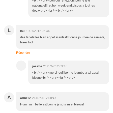
<br /> <br /> bonjour rené,alors bonne fête
nationale!!!! et bon week-end.bisous a tout les
deux<br /> <br /> <br /> <br />
L
lou
21/07/2012 06:44
des tartelettes bien appetissantes!! Bonne journée de samedi,
bises loU
Répondre
josette
21/07/2012 09:16
<br /> <br /> merci lou!! bonne journée a toi aussi
bisous<br /> <br /> <br /> <br />
A
armelle
21/07/2012 00:47
Hummmm belle est bonne je suis sure ,bisous!