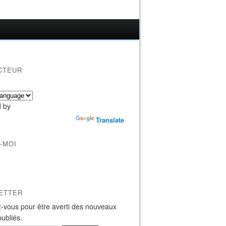
CTEUR
 by
Translate
-MOI
ETTER
-vous pour être averti des nouveaux
publiés.