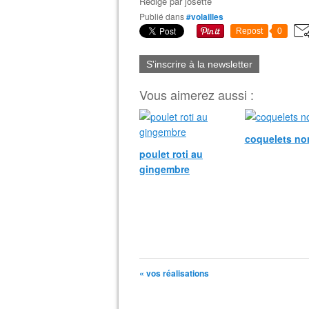
Rédigé par
josette
Publié dans
#volailles
Repost
0
S'inscrire à la newsletter
Vous aimerez aussi :
coquelets n
poulet roti au
gingembre
« vos réalisations