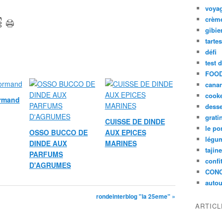
voya
crèm
gibie
tarte
défi
test 
FOOD
cana
cook
ormand
desse
grati
CUISSE DE DINDE
le po
OSSO BUCCO DE
AUX EPICES
légum
DINDE AUX
MARINES
tajin
PARFUMS
confi
D'AGRUMES
CON
autou
rondeinterblog "la 25eme" »
ARTIC