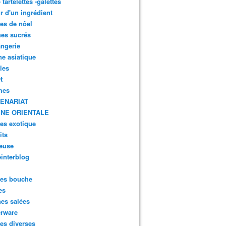
- tartelettes -galettes
r d'un ingrédient
tes de nôel
nes sucrés
ngerie
ne asiatique
lles
t
mes
ENARIAT
INE ORIENTALE
tes exotique
its
euse
interblog
es bouche
es
nes salées
erware
es diverses