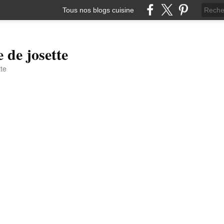
Tous nos blogs cuisine
e de josette
tte