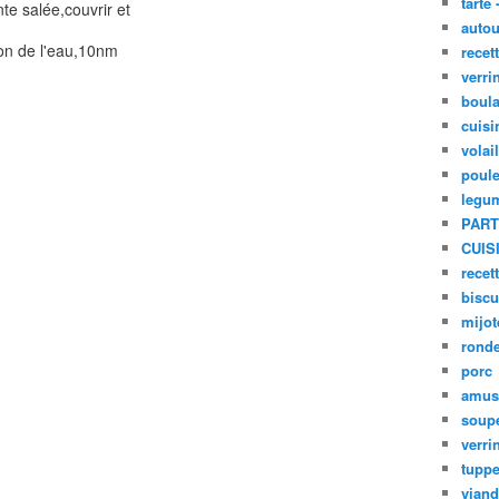
tarte 
nte salée,couvrir et
autou
ion de l'eau,10nm
recet
verri
boula
cuisi
volai
poule
legu
PART
CUIS
recet
biscu
mijot
ronde
porc
amus
soup
verri
tupp
viand