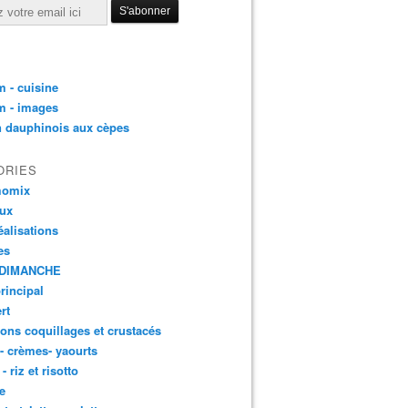
 - cuisine
m - images
n dauphinois aux cèpes
ORIES
momix
aux
éalisations
es
DIMANCHE
principal
rt
ons coquillages et crustacés
 - crèmes- yaourts
- riz et risotto
e