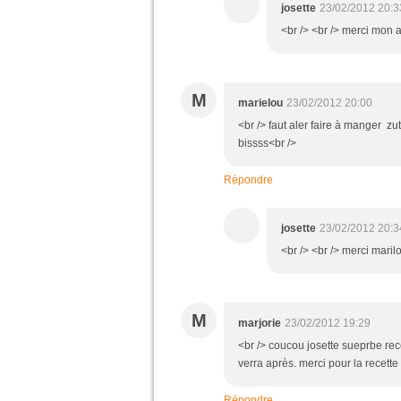
josette
23/02/2012 20:3
<br /> <br /> merci mon a
M
marielou
23/02/2012 20:00
<br /> faut aler faire à manger zut
bissss<br />
Répondre
josette
23/02/2012 20:3
<br /> <br /> merci maril
M
marjorie
23/02/2012 19:29
<br /> coucou josette sueprbe recet
verra après. merci pour la recette
Répondre