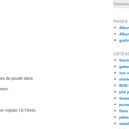
Email
PAGES
Album
Albu
grati
CATÉG
ther
gate
vos r
sses de poulet dans
entré
BON 
iron.
plat 
desse
poiss
ser mijoter,10/15min.
flans
pâtes 
salad