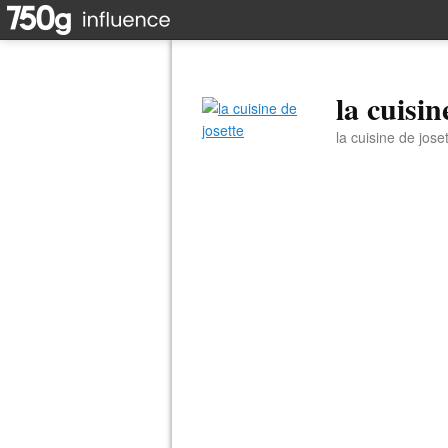
la cuisin
la cuisine de jose