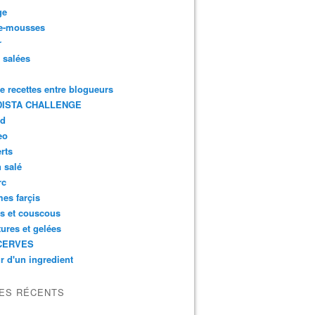
ge
e-mousses
r
s salées
de recettes entre blogueurs
ISTA CHALLENGE
rd
eo
rts
n salé
rc
es farçis
es et couscous
tures et gelées
CERVES
r d'un ingredient
LES RÉCENTS