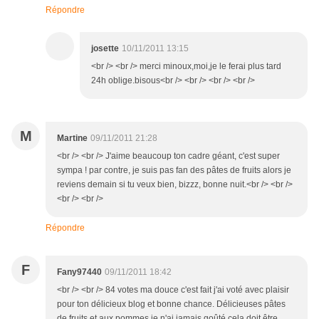
Répondre
josette
10/11/2011 13:15
<br /> <br /> merci minoux,moi,je le ferai plus tard
24h oblige.bisous<br /> <br /> <br /> <br />
M
Martine
09/11/2011 21:28
<br /> <br /> J'aime beaucoup ton cadre géant, c'est super
sympa ! par contre, je suis pas fan des pâtes de fruits alors je
reviens demain si tu veux bien, bizzz, bonne nuit.<br /> <br />
<br /> <br />
Répondre
F
Fany97440
09/11/2011 18:42
<br /> <br /> 84 votes ma douce c'est fait j'ai voté avec plaisir
pour ton délicieux blog et bonne chance. Délicieuses pâtes
de fruits et aux pommes je n'ai jamais goûté cela doit être