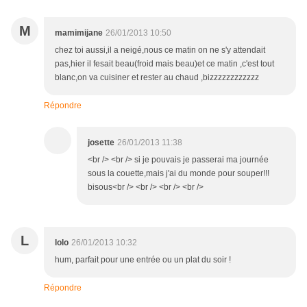
M
mamimijane
26/01/2013 10:50
chez toi aussi,il a neigé,nous ce matin on ne s'y attendait
pas,hier il fesait beau(froid mais beau)et ce matin ,c'est tout
blanc,on va cuisiner et rester au chaud ,bizzzzzzzzzzzz
Répondre
josette
26/01/2013 11:38
<br /> <br /> si je pouvais je passerai ma journée
sous la couette,mais j'ai du monde pour souper!!!
bisous<br /> <br /> <br /> <br />
L
lolo
26/01/2013 10:32
hum, parfait pour une entrée ou un plat du soir !
Répondre