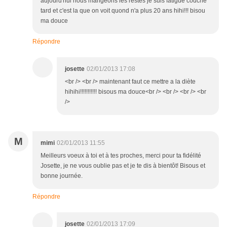
aujourd'hui nous mangeons les restes je suis fatigué couché
tard et c'est la que on voit quond n'a plus 20 ans hihi!!! bisou
ma douce
Répondre
josette
02/01/2013 17:08
<br /> <br /> maintenant faut ce mettre a la diète
hihihi!!!!!!!!!!! bisous ma douce<br /> <br /> <br /> <br
/>
M
mimi
02/01/2013 11:55
Meilleurs voeux à toi et à tes proches, merci pour ta fidélité
Josette, je ne vous oublie pas et je te dis à bientôt! Bisous et
bonne journée.
Répondre
josette
02/01/2013 17:09