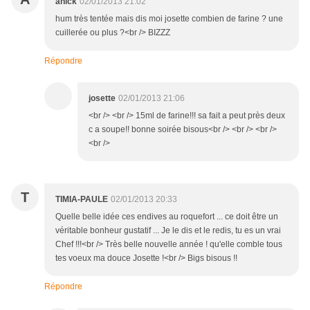
anick
02/01/2013 21:02
hum très tentée mais dis moi josette combien de farine ? une
cuillerée ou plus ?<br /> BIZZZ
Répondre
josette
02/01/2013 21:06
<br /> <br /> 15ml de farine!!! sa fait a peut près deux
c a soupe!! bonne soirée bisous<br /> <br /> <br />
<br />
T
TIMIA-PAULE
02/01/2013 20:33
Quelle belle idée ces endives au roquefort ... ce doit être un
véritable bonheur gustatif ... Je le dis et le redis, tu es un vrai
Chef !!!<br /> Très belle nouvelle année ! qu'elle comble tous
tes voeux ma douce Josette !<br /> Bigs bisous !!
Répondre