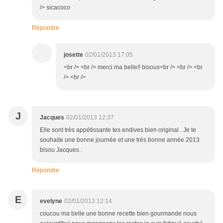
/> sicacoco
Répondre
josette
02/01/2013 17:05
<br /> <br /> merci ma belle!! bisous<br /> <br /> <br
/> <br />
J
Jacques
02/01/2013 12:37
Elle sont très appétissante tes endives bien original . Je te
souhaite une bonne journée et une très bonne année 2013
bisou Jacques .
Répondre
E
evelyne
02/01/2013 12:14
coucou ma belle une bonne recette bien gourmande nous