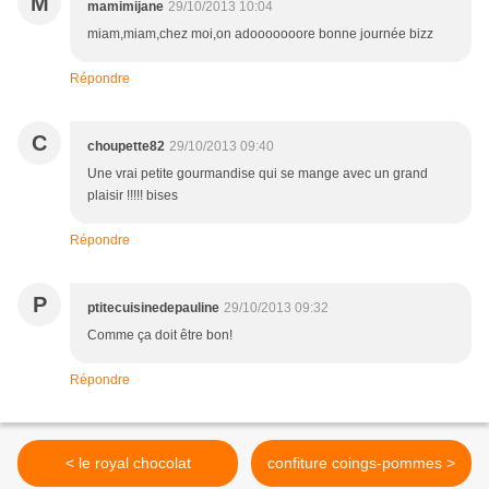
M
mamimijane
29/10/2013 10:04
miam,miam,chez moi,on adooooooore bonne journée bizz
Répondre
C
choupette82
29/10/2013 09:40
Une vrai petite gourmandise qui se mange avec un grand
plaisir !!!!! bises
Répondre
P
ptitecuisinedepauline
29/10/2013 09:32
Comme ça doit être bon!
Répondre
< le royal chocolat
confiture coings-pommes >