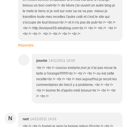
bisous un bon cvet<br /> de lièvre j'ai ouvert un autre blog je
te mets le liens si je voit sur over sa ne va pas mieux je
transfère toute mes recettes l'autre coté et c'est le site qui
s'occupe de tout bisous<br /> et il n'a pas de pub<br /> <br />
<br /> http://evelyne59.eklablog.com<br /> <br /> <br /> <br />
<br /> <br /> <br /> <br /> <br /> <br />
Répondre
josette
14/11/2011 16:05
<br /> <br /> coucou evelyne,non je n'ai pas recue ta
tarte a l'orange!!!!!!!!!!<br /> <br /> <br /> ou est cette
recette<br /> <br /> <br /> moi aujoud'hui,je recoit les
commentaires de hier,il y a probleme..<br /> <br />
<br /> bonne fin d'après-midi bisous<br /> <br /> <br
/> <br />
N
natt
14/11/2011 14:01
<br /> <br /> humm je sens la bonne odeur d'ici<br /> <br />