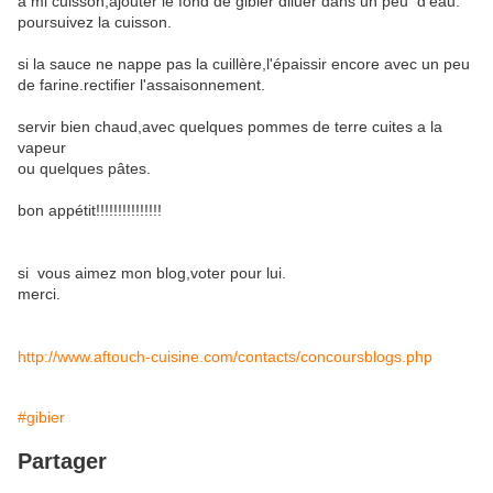
a mi cuisson,ajouter le fond de gibier diluer dans un peu d'eau.
poursuivez la cuisson.
si la sauce ne nappe pas la cuillère,l'épaissir encore avec un peu
de farine.rectifier l'assaisonnement.
servir bien chaud,avec quelques pommes de terre cuites a la
vapeur
ou quelques pâtes.
bon appétit!!!!!!!!!!!!!!!
si vous aimez mon blog,voter pour lui.
merci.
http://www.aftouch-cuisine.com/contacts/concoursblogs.php
#gibier
Partager