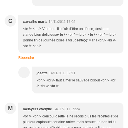
C
carvalho maria
14/11/2011 17:05
<br /> <br /> Vraiment il a l'air d"être un délice, c'est une
viande bien délicieuse<br /> <br /> <br /> <br /> <br /> <br />
Bonne fin de journée bises à toi Josette;-)*Maria<br /> <br />
<br /> <br />
Répondre
josette
14/11/2011 17:11
<br /> <br /> faut aimer le sauvage.bisous<br /> <br
/> <br /> <br />
M
melayers evelyne
14/11/2011 15:24
<br /> <br /> coucou josette je ne recois plus tes recettes et de
plusieur copinaute certaine arrive mais beaucoup non toi tu
en recois comme d'habitude tu à recu ma tarte à l'orange