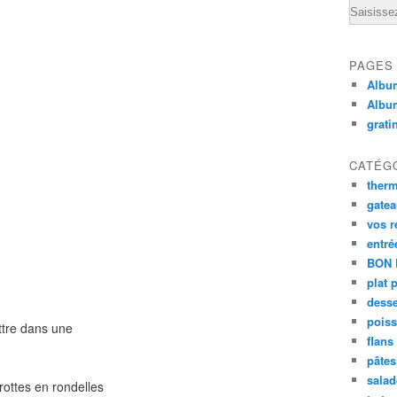
Email
PAGES
Album
Albu
grati
CATÉG
ther
gate
vos r
entré
BON 
plat 
desse
poiss
ttre dans une
flans
pâtes 
salad
arottes en rondelles