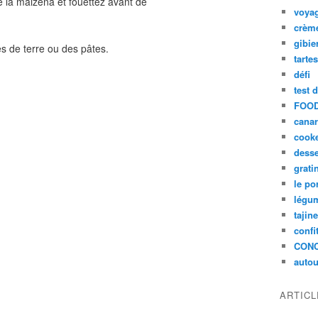
 la maizena et fouettez avant de
voya
crèm
gibie
s de terre ou des pâtes.
tarte
défi
test 
FOOD
cana
cook
desse
grati
le po
légum
tajin
confi
CON
autou
ARTIC