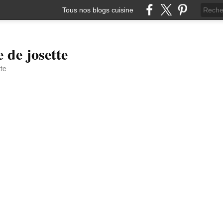
Tous nos blogs cuisine
e de josette
tte