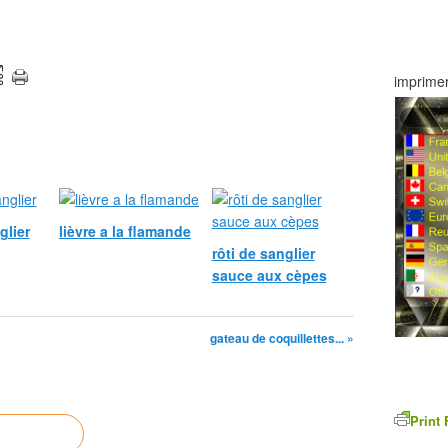
imprimer
glier
lièvre a la flamande
rôti de sanglier
sauce aux cèpes
gateau de coquillettes... »
Print 