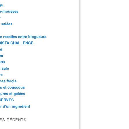
ge
e-mousses
r
s salées
de recettes entre blogueurs
ISTA CHALLENGE
rd
eo
rts
n salé
rc
es farçis
es et couscous
tures et gelées
CERVES
r d'un ingredient
LES RÉCENTS