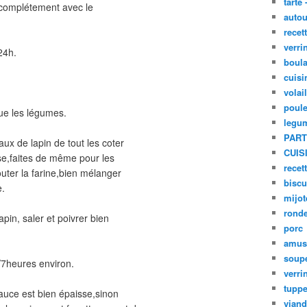
tarte 
z complétement avec le
autou
recet
verri
24h.
boula
cuisi
volai
poule
ue les légumes.
legu
PART
ux de lapin de tout les coter
CUIS
use,faites de même pour les
recet
uter la farine,bien mélanger
biscu
e.
mijot
ronde
pin, saler et poivrer bien
porc
amus
soup
/7heures environ.
verri
tupp
 sauce est bien épaisse,sinon
viand