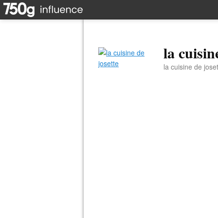
la cuisin
la cuisine de jose