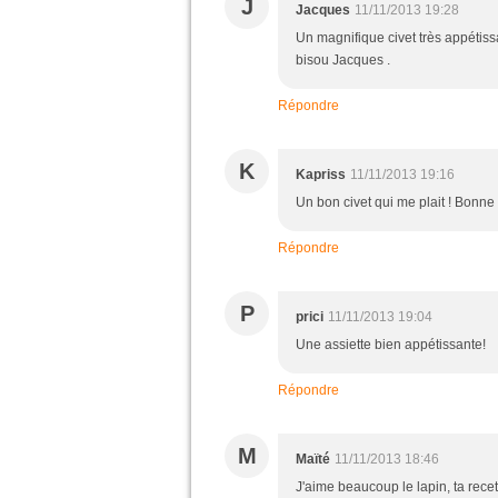
J
Jacques
11/11/2013 19:28
Un magnifique civet très appétis
bisou Jacques .
Répondre
K
Kapriss
11/11/2013 19:16
Un bon civet qui me plait ! Bonne
Répondre
P
prici
11/11/2013 19:04
Une assiette bien appétissante!
Répondre
M
Maïté
11/11/2013 18:46
J'aime beaucoup le lapin, ta recet