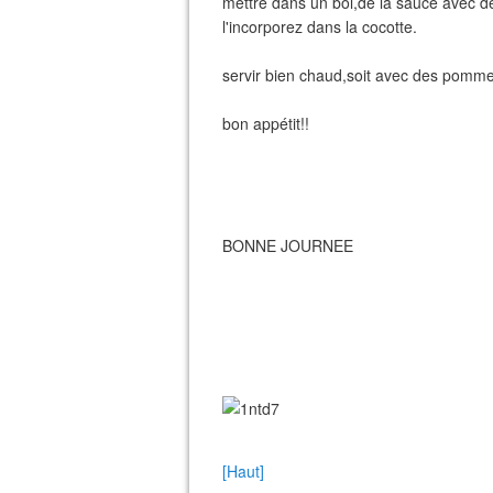
mettre dans un bol,de la sauce avec de
l'incorporez dans la cocotte.
servir bien chaud,soit avec des pomme
bon appétit!!
BONNE JOURNEE
[Haut]