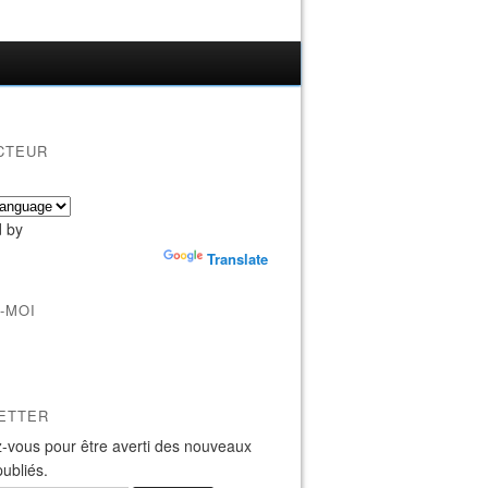
CTEUR
 by
Translate
-MOI
ETTER
-vous pour être averti des nouveaux
publiés.