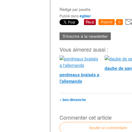
Rédigé par
josette
Publié dans
#gibier
Repost
0
S'inscrire à la newsletter
Vous aimerez aussi :
daube de san
perdreaux braisés a
l'allemande
« bon dimanche
Commenter cet article
Ajouter un commentaire