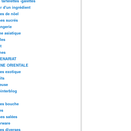
- tartelettes -galettes
r d'un ingrédient
tes de nôel
nes sucrés
ngerie
ne asiatique
lles
t
mes
ENARIAT
INE ORIENTALE
tes exotique
its
euse
interblog
es bouche
es
nes salées
erware
es diverses