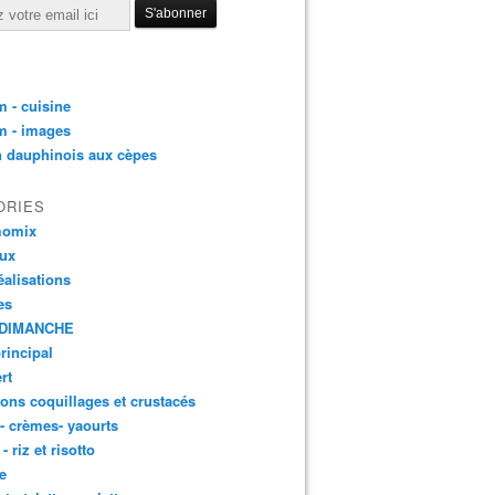
 - cuisine
m - images
n dauphinois aux cèpes
ORIES
momix
aux
éalisations
es
DIMANCHE
principal
rt
ons coquillages et crustacés
 - crèmes- yaourts
- riz et risotto
e