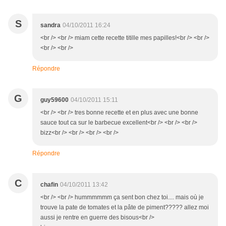
S
sandra
04/10/2011 16:24
<br /> <br /> miam cette recette titille mes papilles!<br /> <br />
<br /> <br />
Répondre
G
guy59600
04/10/2011 15:11
<br /> <br /> tres bonne recette et en plus avec une bonne
sauce tout ca sur le barbecue excellent<br /> <br /> <br />
bizz<br /> <br /> <br /> <br />
Répondre
C
chafin
04/10/2011 13:42
<br /> <br /> hummmmmm ça sent bon chez toi.... mais où je
trouve la pate de tomates et la pâte de piment????? allez moi
aussi je rentre en guerre des bisous<br />