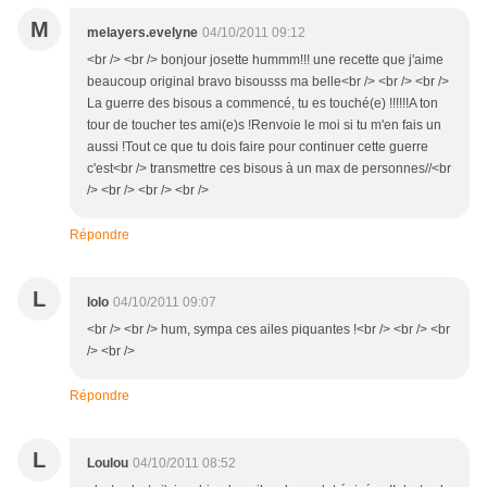
M
melayers.evelyne
04/10/2011 09:12
<br /> <br /> bonjour josette hummm!!! une recette que j'aime
beaucoup original bravo bisousss ma belle<br /> <br /> <br />
La guerre des bisous a commencé, tu es touché(e) !!!!!!A ton
tour de toucher tes ami(e)s !Renvoie le moi si tu m'en fais un
aussi !Tout ce que tu dois faire pour continuer cette guerre
c'est<br /> transmettre ces bisous à un max de personnes//<br
/> <br /> <br /> <br />
Répondre
L
lolo
04/10/2011 09:07
<br /> <br /> hum, sympa ces ailes piquantes !<br /> <br /> <br
/> <br />
Répondre
L
Loulou
04/10/2011 08:52