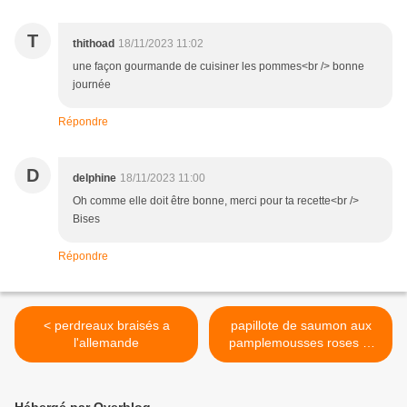
T
thithoad
18/11/2023 11:02
une façon gourmande de cuisiner les pommes<br /> bonne
journée
Répondre
D
delphine
18/11/2023 11:00
Oh comme elle doit être bonne, merci pour ta recette<br />
Bises
Répondre
< perdreaux braisés a
papillote de saumon aux
l'allemande
pamplemousses roses et
aux asperges >