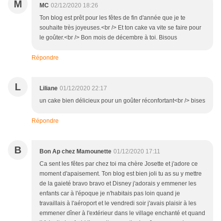
M
MC
02/12/2020 18:26
Ton blog est prêt pour les fêtes de fin d'année que je te
souhaite très joyeuses.<br /> Et ton cake va vite se faire pour
le goûter.<br /> Bon mois de décembre à toi. Bisous
Répondre
L
Liliane
01/12/2020 22:17
un cake bien délicieux pour un goûter réconfortant<br /> bises
Répondre
B
Bon Ap chez Mamounette
01/12/2020 17:11
Ca sent les fêtes par chez toi ma chère Josette et j'adore ce
moment d'apaisement. Ton blog est bien joli tu as su y mettre
de la gaieté bravo bravo et Disney j'adorais y emmener les
enfants car à l'époque je n'habitais pas loin quand je
travaillais à l'aéroport et le vendredi soir j'avais plaisir à les
emmener dîner à l'extérieur dans le village enchanté et quand