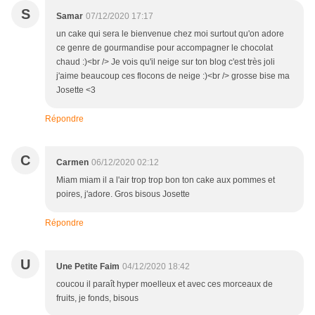
S
Samar
07/12/2020 17:17
un cake qui sera le bienvenue chez moi surtout qu'on adore
ce genre de gourmandise pour accompagner le chocolat
chaud :)<br /> Je vois qu'il neige sur ton blog c'est très joli
j'aime beaucoup ces flocons de neige :)<br /> grosse bise ma
Josette <3
Répondre
C
Carmen
06/12/2020 02:12
Miam miam il a l'air trop trop bon ton cake aux pommes et
poires, j'adore. Gros bisous Josette
Répondre
U
Une Petite Faim
04/12/2020 18:42
coucou il paraît hyper moelleux et avec ces morceaux de
fruits, je fonds, bisous