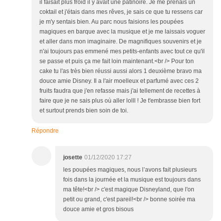
il faisait plus froid il y avait une patinoire. Je me prenais un
coktail et j'étais dans mes rêves, je sais ce que tu ressens car
je m'y sentais bien. Au parc nous faisions les poupées
magiques en barque avec la musique et je me laissais voguer
et aller dans mon imaginaire. De magnifiques souvenirs et je
n'ai toujours pas emmené mes petits-enfants avec tout ce qu'il
se passe et puis ça me fait loin maintenant.<br /> Pour ton
cake tu l'as très bien réussi aussi alors 1 deuxième bravo ma
douce amie Disney. Il a l'air moelleux et parfumé avec ces 2
fruits faudra que j'en refasse mais j'ai tellement de recettes à
faire que je ne sais plus où aller lolll ! Je t'embrasse bien fort
et surtout prends bien soin de toi.
Répondre
josette
01/12/2020 17:27
les poupées magiques, nous l’avons fait plusieurs
fois dans la journée et la musique est toujours dans
ma tête!<br /> c'est magique Disneyland, que l'on
petit ou grand, c'est pareil!<br /> bonne soirée ma
douce amie et gros bisous