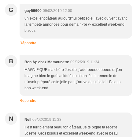
G
guy59600
09/02/2019 12:00
un excellent gâteau aujourd'hui petit soleil avec du vent avant
la tempête annoncée pour demain<br /> excellent week-end
bisous
Répondre
B
Bon Ap chez Mamounette
09/02/2019 11:34
MAGNIFIQUE ma chère Josette, j'adoreeeeeeeeeee et j'en
imagine bien le goût acidulé du citron. Je te remercie de
m'avoir préparé cette jolie part, j'arrive de suite lol ! Bisous
bon week-end
Répondre
N
Nell
09/02/2019 11:33
Il est terriblement beau ton gâteau. Je te pique ta recette,
Josette. Gros bisous et excellent week-end avec le beau