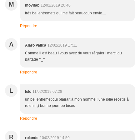
M
movifab
12/02/2019 20:40
très bel entremets qui me fait beaucoup envie....
Répondre
A
Alaro Vallca
12/02/2019 17:11
Comme il est beau ! vous avez du vous régaler ! merci du
partage ^_^
Répondre
L
lolo
11/02/2019 07:28
un bel entremet qui plairait à mon homme ! une jolie recette à
retenir ;) bonne journée bises
Répondre
R
rolande
10/02/2019 14:50