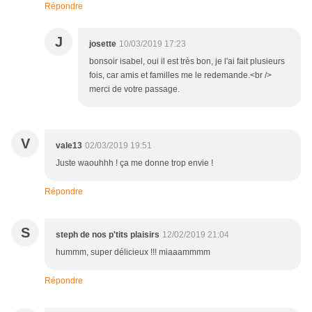
Répondre
J
josette
10/03/2019 17:23
bonsoir isabel, oui il est très bon, je l'ai fait plusieurs
fois, car amis et familles me le redemande.<br />
merci de votre passage.
V
vale13
02/03/2019 19:51
Juste waouhhh ! ça me donne trop envie !
Répondre
S
steph de nos p'tits plaisirs
12/02/2019 21:04
hummm, super délicieux !!! miaaammmm
Répondre