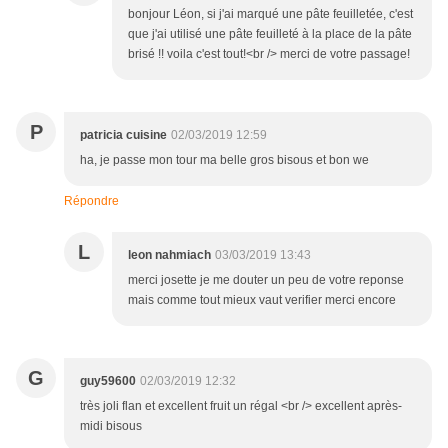
bonjour Léon, si j'ai marqué une pâte feuilletée, c'est
que j'ai utilisé une pâte feuilleté à la place de la pâte
brisé !! voila c'est tout!<br /> merci de votre passage!
P
patricia cuisine
02/03/2019 12:59
ha, je passe mon tour ma belle gros bisous et bon we
Répondre
L
leon nahmiach
03/03/2019 13:43
merci josette je me douter un peu de votre reponse
mais comme tout mieux vaut verifier merci encore
G
guy59600
02/03/2019 12:32
très joli flan et excellent fruit un régal <br /> excellent après-
midi bisous