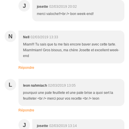
J
josette
02/03/2019 20:02
merci valoche!!<br /> bon week-end!
N
Nell
02/03/2019 13:33
Miam!!! Tu sais que tu me fais encore baver avec cette tarte.
Miam!miam! Gros bisous, ma chère Josette et excellent week-
end
Répondre
L
leon nahmiach
02/03/2019 13:05
pourquoi une pate feuillete et une pate brise a quoi sert la
feuilleter <br /> merci pour vos recette <br /> leon
Répondre
J
josette
02/03/2019 13:14