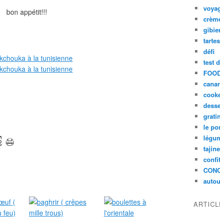
voya
bon appétit!!!
crèm
gibie
tarte
défi
test 
FOOD
cana
cook
desse
grati
le po
légum
tajin
confi
CON
autou
ARTIC