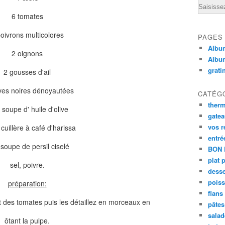
Email
6 tomates
poivrons multicolores
PAGES
Album
2 oignons
Albu
grati
2 gousses d'ail
ives noires dénoyautées
CATÉG
ther
 soupe d' huile d'olive
gate
vos r
cuillère à café d'harissa
entré
 soupe de persil ciselé
BON 
plat 
sel, poivre.
desse
poiss
préparation:
flans
et des tomates puis les détaillez en morceaux en
pâtes 
salad
ôtant la pulpe.