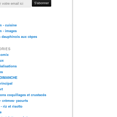
 - cuisine
m - images
n dauphinois aux cèpes
ORIES
momix
aux
éalisations
es
DIMANCHE
principal
rt
ons coquillages et crustacés
 - crèmes- yaourts
- riz et risotto
e