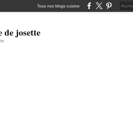
Tous nos blogs cuisine
e de josette
tte