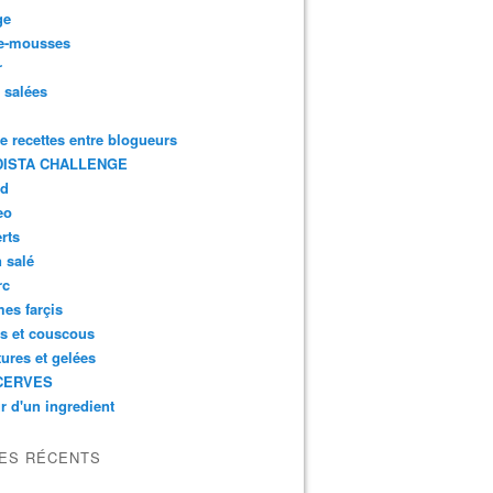
ge
e-mousses
r
s salées
de recettes entre blogueurs
ISTA CHALLENGE
rd
eo
rts
n salé
rc
es farçis
es et couscous
tures et gelées
CERVES
r d'un ingredient
LES RÉCENTS