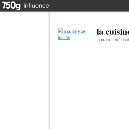
la cuisin
la cuisine de jose