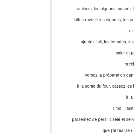
émincez les oignons, coupez la
faites revenir les oignons, les p
d'
ajoutez l'ail, les tomates, l
saler et p
préc
versez la préparation dan
à la sortie du four, cassez le
à la
( moi, j'ai
parsemez de persil ciselé et ser
que j'ai réalisé (