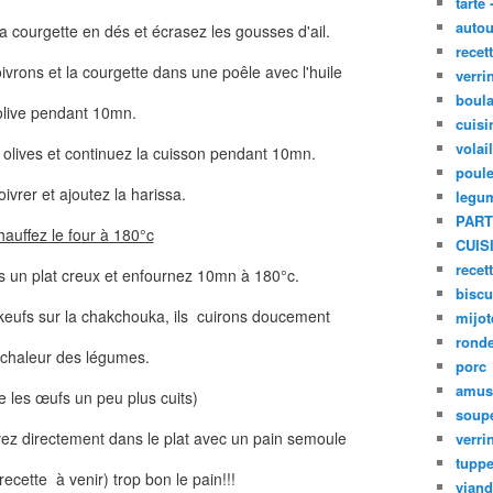
tarte 
autou
 courgette en dés et écrasez les gousses d'ail.
recet
oivrons et la courgette dans une poêle avec l'huile
verri
boula
olive pendant 10mn.
cuisi
volai
es olives et continuez la cuisson pendant 10mn.
poule
oivrer et ajoutez la harissa.
legu
PART
hauffez le four à 180°c
CUIS
recet
s un plat creux et enfournez 10mn à 180°c.
biscu
s keufs sur la chakchouka, ils cuirons doucement
mijot
ronde
 chaleur des légumes.
porc
amus
me les œufs un peu plus cuits)
soup
vez directement dans le plat avec un pain semoule
verri
tupp
 recette à venir) trop bon le pain!!!
viand