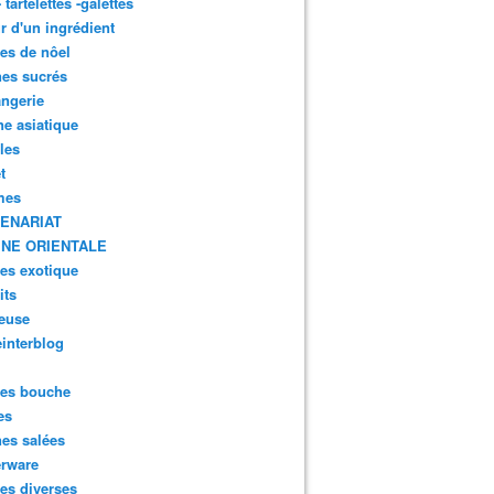
- tartelettes -galettes
r d'un ingrédient
tes de nôel
nes sucrés
ngerie
ne asiatique
lles
t
mes
ENARIAT
INE ORIENTALE
tes exotique
its
euse
interblog
es bouche
es
nes salées
erware
es diverses