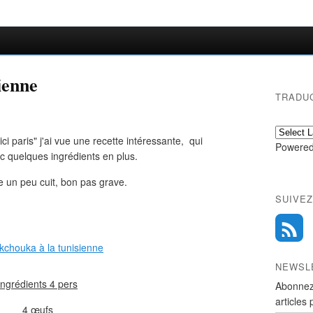
ienne
TRADU
ci paris" j'ai vue une recette intéressante, qui
Powered
ec quelques ingrédients en plus.
 un peu cuit, bon pas grave.
SUIVEZ
NEWSL
ingrédients 4 pers
Abonnez
articles 
4 œufs