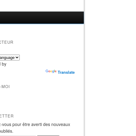
CTEUR
 by
Translate
-MOI
ETTER
-vous pour être averti des nouveaux
publiés.