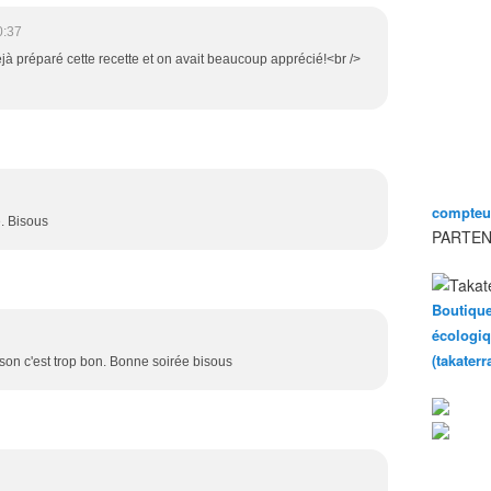
0:37
éjà préparé cette recette et on avait beaucoup apprécié!<br />
compteur
. Bisous
PARTEN
Boutique
écologiq
(takater
on c'est trop bon. Bonne soirée bisous