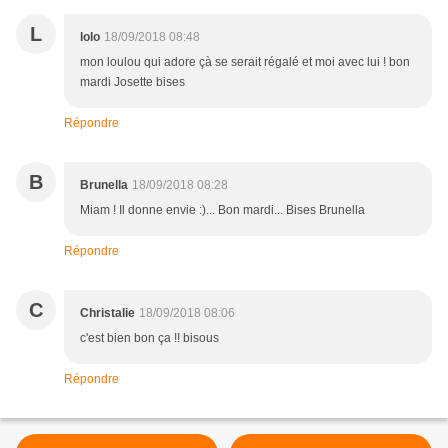
L
lolo
18/09/2018 08:48
mon loulou qui adore çà se serait régalé et moi avec lui ! bon
mardi Josette bises
Répondre
B
Brunella
18/09/2018 08:28
Miam ! Il donne envie :)... Bon mardi... Bises Brunella
Répondre
C
Christalie
18/09/2018 08:06
c'est bien bon ça !! bisous
Répondre