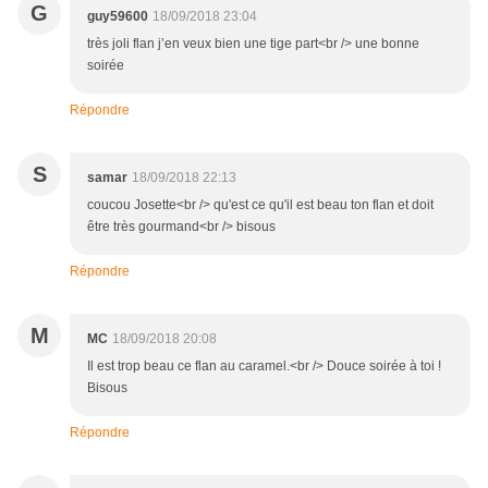
G
guy59600
18/09/2018 23:04
très joli flan j’en veux bien une tige part<br /> une bonne
soirée
Répondre
S
samar
18/09/2018 22:13
coucou Josette<br /> qu'est ce qu'il est beau ton flan et doit
être très gourmand<br /> bisous
Répondre
M
MC
18/09/2018 20:08
Il est trop beau ce flan au caramel.<br /> Douce soirée à toi !
Bisous
Répondre