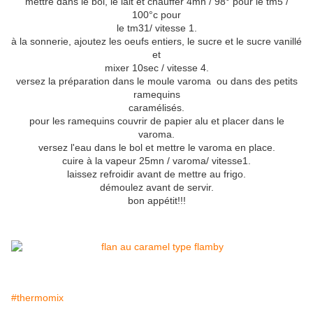
mettre dans le bol, le lait et chauffer 4mn / 98° pour le tm5 /
100°c pour
le tm31/ vitesse 1.
à la sonnerie, ajoutez les oeufs entiers, le sucre et le sucre vanillé
et
mixer 10sec / vitesse 4.
versez la préparation dans le moule varoma ou dans des petits
ramequins
caramélisés.
pour les ramequins couvrir de papier alu et placer dans le
varoma.
versez l'eau dans le bol et mettre le varoma en place.
cuire à la vapeur 25mn / varoma/ vitesse1.
laissez refroidir avant de mettre au frigo.
démoulez avant de servir.
bon appétit!!!
#thermomix