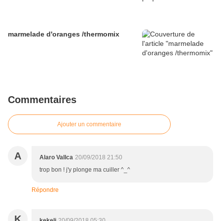
marmelade d'oranges /thermomix
Commentaires
Ajouter un commentaire
A
Alaro Vallca
20/09/2018 21:50
trop bon ! j'y plonge ma cuiller ^_^
Répondre
K
kekeli
20/09/2018 05:30