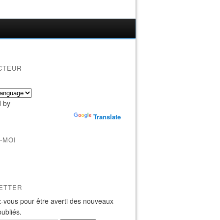
CTEUR
 by
Translate
-MOI
ETTER
-vous pour être averti des nouveaux
publiés.