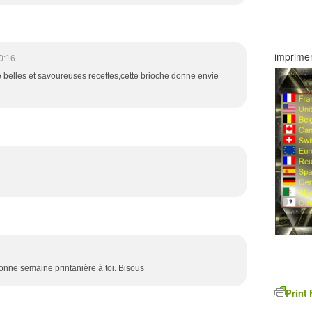
imprimer
0:16
e belles et savoureuses recettes,cette brioche donne envie
nne semaine printanière à toi. Bisous
Print 