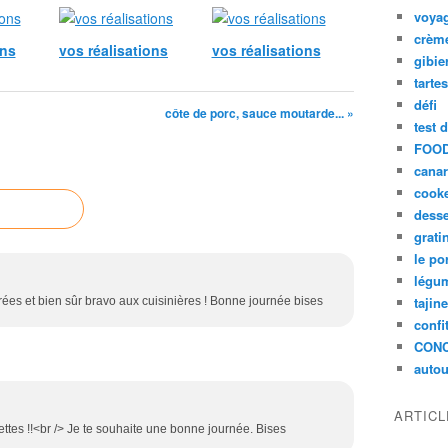
voya
crèm
ons
vos réalisations
vos réalisations
gibie
tarte
défi
côte de porc, sauce moutarde... »
test 
FOOD
cana
cook
desse
grati
le po
légum
tajin
irées et bien sûr bravo aux cuisinières ! Bonne journée bises
confi
CON
autou
ARTIC
ettes !!<br /> Je te souhaite une bonne journée. Bises