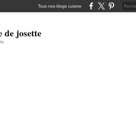
Tous nos blogs cuisine
e de josette
tte