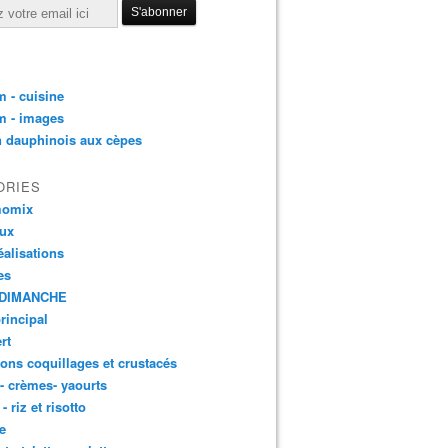
 - cuisine
m - images
n dauphinois aux cèpes
ORIES
momix
aux
éalisations
es
DIMANCHE
principal
rt
ons coquillages et crustacés
 - crèmes- yaourts
- riz et risotto
e