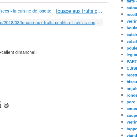
tarte 
autou
fouace aux fruits confits et raisins secs - la cuisine de josette
recet
verri
http://www.la-cuisine-de-josette.com/2018/03/fouace-aux-fruits-confits-et-raisins-secs.html
boula
cuisi
volai
poule
excellent dimanche!!
legu
PART
CUIS
recet
biscu
mijot
ronde
porc
amus
soup
verri
tupp
viand