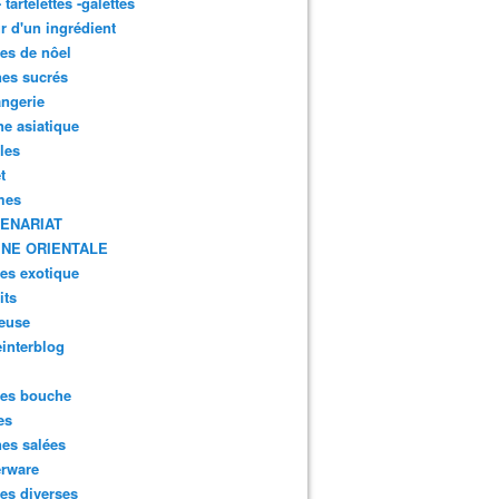
- tartelettes -galettes
r d'un ingrédient
tes de nôel
nes sucrés
ngerie
ne asiatique
lles
t
mes
ENARIAT
INE ORIENTALE
tes exotique
its
euse
interblog
es bouche
es
nes salées
erware
es diverses