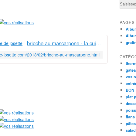
Email
PAGES
Album
Albu
brioche au mascarpone - la cuisine de josette
grati
-de-josette.com/2018/02/brioche-au-mascarpone.html
CATÉG
ther
gate
vos r
entré
BON 
plat 
desse
poiss
flans
pâtes 
salad