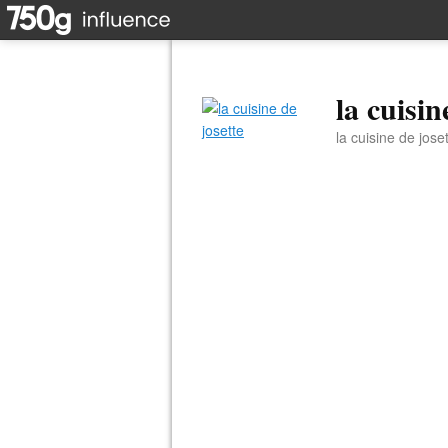
la cuisin
la cuisine de jose