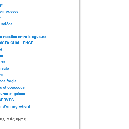
ge
e-mousses
r
s salées
de recettes entre blogueurs
ISTA CHALLENGE
rd
eo
rts
n salé
rc
es farçis
es et couscous
tures et gelées
CERVES
r d'un ingredient
LES RÉCENTS