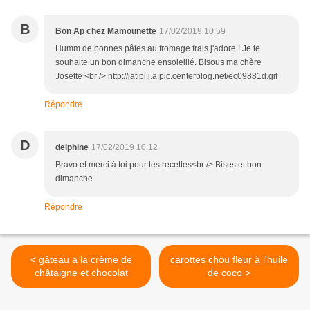
B
Bon Ap chez Mamounette
17/02/2019 10:59
Humm de bonnes pâtes au fromage frais j'adore ! Je te
souhaite un bon dimanche ensoleillé. Bisous ma chère
Josette <br /> http://jatipi.j.a.pic.centerblog.net/ec09881d.gif
Répondre
D
delphine
17/02/2019 10:12
Bravo et merci à toi pour tes recettes<br /> Bises et bon
dimanche
Répondre
< gâteau a la crème de
carottes chou fleur à l'huile
châtaigne et chocolat
de coco >