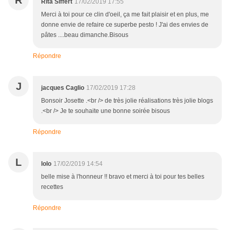
R
Rita Siffert
17/02/2019 17:55
Merci à toi pour ce clin d'oeil, ça me fait plaisir et en plus, me
donne envie de refaire ce superbe pesto ! J'ai des envies de
pâtes ....beau dimanche.Bisous
Répondre
J
jacques Caglio
17/02/2019 17:28
Bonsoir Josette .<br /> de très jolie réalisations très jolie blogs
.<br /> Je te souhaite une bonne soirée bisous
Répondre
L
lolo
17/02/2019 14:54
belle mise à l'honneur !! bravo et merci à toi pour tes belles
recettes
Répondre