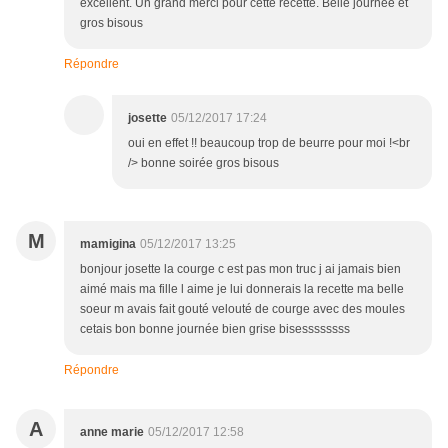
excellent. Un grand merci pour cette recette. Belle journée et
gros bisous
Répondre
josette
05/12/2017 17:24
oui en effet !! beaucoup trop de beurre pour moi !<br
/> bonne soirée gros bisous
M
mamigina
05/12/2017 13:25
bonjour josette la courge c est pas mon truc j ai jamais bien
aimé mais ma fille l aime je lui donnerais la recette ma belle
soeur m avais fait gouté velouté de courge avec des moules
cetais bon bonne journée bien grise bisessssssss
Répondre
A
anne marie
05/12/2017 12:58