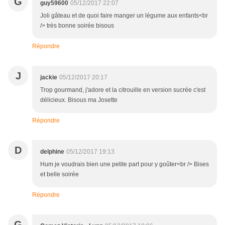
G
guy59600
05/12/2017 22:07
Joli gâteau et de quoi faire manger un légume aux enfants<br
/> très bonne soirée bisous
Répondre
J
jackie
05/12/2017 20:17
Trop gourmand, j'adore et la citrouille en version sucrée c'est
délicieux. Bisous ma Josette
Répondre
D
delphine
05/12/2017 19:13
Hum je voudrais bien une petite part pour y goûter<br /> Bises
et belle soirée
Répondre
G