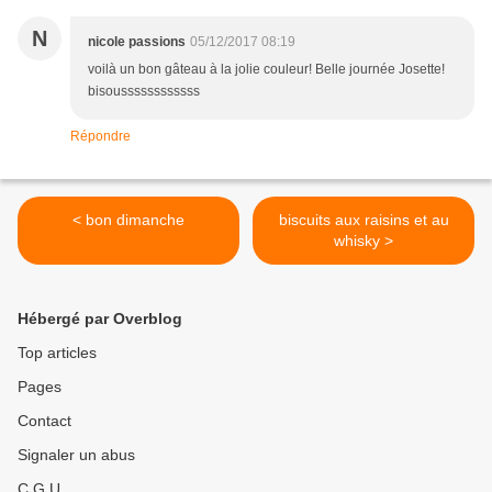
N
nicole passions
05/12/2017 08:19
voilà un bon gâteau à la jolie couleur! Belle journée Josette!
bisoussssssssssss
Répondre
< bon dimanche
biscuits aux raisins et au
whisky >
Hébergé par Overblog
Top articles
Pages
Contact
Signaler un abus
C.G.U.