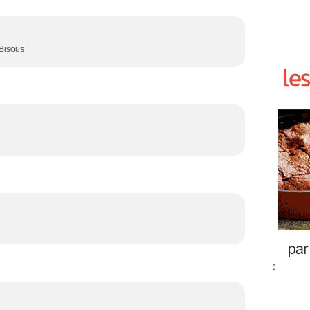
 Bisous
: