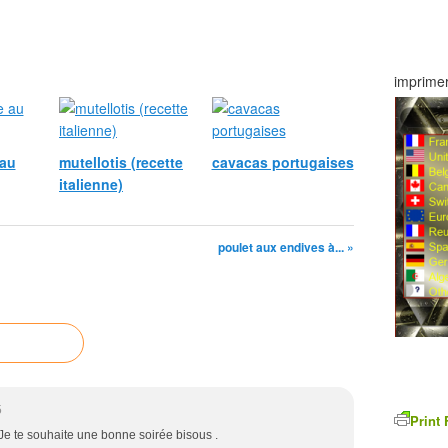
imprimer
 au
mutellotis (recette
cavacas portugaises
italienne)
poulet aux endives à... »
5
Print 
 Je te souhaite une bonne soirée bisous .