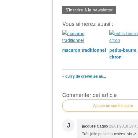
S'inscrire à la newsletter
Vous aimerez aussi :
macaron traditionnel
petits-beurre
citron
« curry de crevettes au...
Commenter cet article
Ajouter un commentaire
J
jacques Caglio
29/01/2018 19:4
Très jolie petite bouchées .<br />