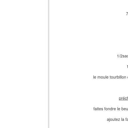
1/2sa
le moule tourbillon
préch
faites fondre le be
ajoutez la f