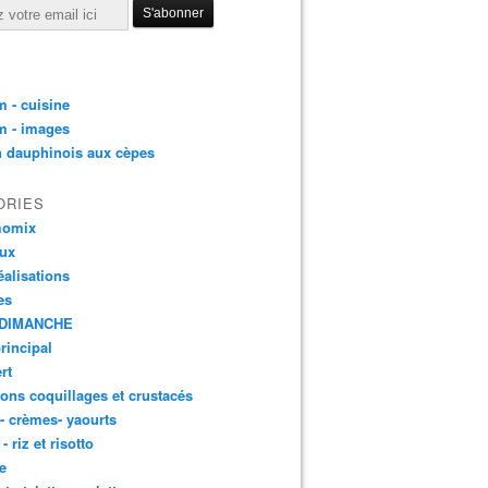
 - cuisine
m - images
n dauphinois aux cèpes
ORIES
momix
aux
éalisations
es
DIMANCHE
principal
rt
ons coquillages et crustacés
 - crèmes- yaourts
- riz et risotto
e