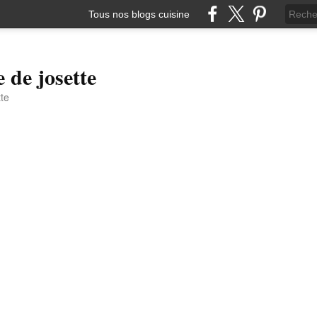
Tous nos blogs cuisine
e de josette
tte