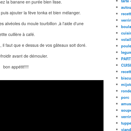
tarte 
ez la banane en purée bien lisse.
autou
 puis ajouter la fève tonka et bien mélanger.
recet
verri
es alvéoles du moule tourbillon ,à l'aide d'une
boula
cuisi
tite cuillère à café.
volai
il faut que e dessus de vos gâteaux soit doré.
poule
legu
efroidir avant de démouler.
PART
CUIS
bon appétit!!!!
recet
biscu
mijot
ronde
porc
amus
soup
verri
tupp
viand