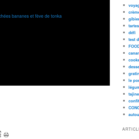
voya
crèm
gibie
tarte
défi
test 
FOOD
cana
cook
desse
grati
le po
légum
tajin
confi
CON
autou
ARTIC