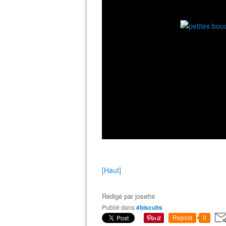
[Haut]
Rédigé par
josette
Publié dans
#biscuits
Repost
0