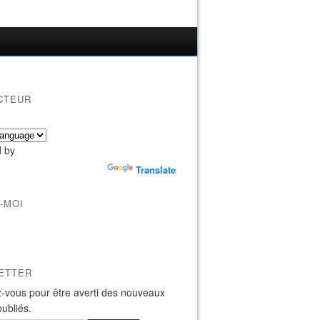
CTEUR
 by
Translate
-MOI
ETTER
-vous pour être averti des nouveaux
publiés.