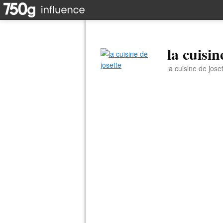
la cuisin
la cuisine de jose