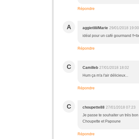
Répondre
A
aggietlili/Marie
29/01/2018 19:00
idéal pour un café gourmand !!<br
Répondre
C
Camilleb
27/01/2018 18:02
Hum ça m'a l'air délicieux...
Répondre
C
choupette88
27/01/2018 07:23
Je passe te souhaiter un très bon
Choupette et Papoune
Répondre