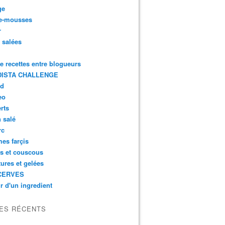
ge
e-mousses
r
s salées
de recettes entre blogueurs
ISTA CHALLENGE
rd
eo
rts
n salé
rc
es farçis
es et couscous
tures et gelées
CERVES
r d'un ingredient
LES RÉCENTS