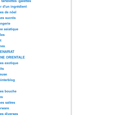
- tartelettes -galettes
r d'un ingrédient
tes de nôel
nes sucrés
ngerie
ne asiatique
lles
t
mes
ENARIAT
INE ORIENTALE
tes exotique
its
euse
interblog
es bouche
es
nes salées
erware
es diverses