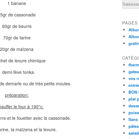
Email
1 banane
75gr de cassonade
PAGES
60gr de beurre
Album
Albu
70gr de farine
grati
20gr de maïzena
CATÉG
chet de levure chimique
ther
gate
1 demi-fève tonka.
vos r
 de demarle ou de très petits moules.
entré
BON 
préparation:
plat 
desse
auffer le four à 190°c.
poiss
urre et le fouetter avec la cassonade.
flans
pâtes 
arine, la maïzena et la levure.
salad