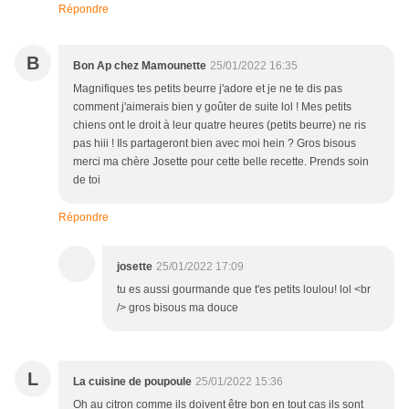
Répondre
B
Bon Ap chez Mamounette
25/01/2022 16:35
Magnifiques tes petits beurre j'adore et je ne te dis pas
comment j'aimerais bien y goûter de suite lol ! Mes petits
chiens ont le droit à leur quatre heures (petits beurre) ne ris
pas hiii ! Ils partageront bien avec moi hein ? Gros bisous
merci ma chère Josette pour cette belle recette. Prends soin
de toi
Répondre
josette
25/01/2022 17:09
tu es aussi gourmande que t'es petits loulou! lol <br
/> gros bisous ma douce
L
La cuisine de poupoule
25/01/2022 15:36
Oh au citron comme ils doivent être bon en tout cas ils sont