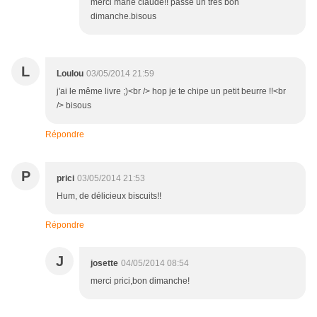
merci marie claude!! passe un très bon
dimanche.bisous
L
Loulou
03/05/2014 21:59
j'ai le même livre ;)<br /> hop je te chipe un petit beurre !!<br
/> bisous
Répondre
P
prici
03/05/2014 21:53
Hum, de délicieux biscuits!!
Répondre
J
josette
04/05/2014 08:54
merci prici,bon dimanche!