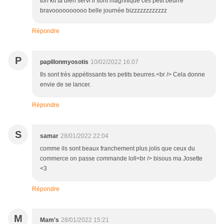
ton kit ta bien servi il sont magnifique ces petit beurre
bravoooooooooo belle journée bizzzzzzzzzzzz
Répondre
P
papillonmyosotis
10/02/2022 16:07
Ils sont très appétissants tes petits beurres.<br /> Cela donne
envie de se lancer.
Répondre
S
samar
28/01/2022 22:04
comme ils sont beaux franchement plus jolis que ceux du
commerce on passe commande loll<br /> bisous ma Josette
<3
Répondre
M
Mam's
28/01/2022 15:21