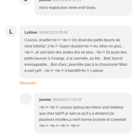
josette
03/05/2014 19:35
merci regine,bon week-end! bises
L
Lydoue
08/04/2013 09:48
Coucou Josette!<br /> <br /> On dirait des petits beurre de
chez biiiiiiiip! ;)<br /> Super réussis!<br /> Au citron en plus...
<br /> Je vois bien des zestes fins en plus...<br /> Et aussi des
petits beurres à l'orange, à la cannelle, au thé... Bref, tout et
envisageable... Bon d'acc, peut-être pas à la choucroute! Mais
à part ça!!!...<br /> <br /> A bientôt!<br /> Lydoue
Répondre
josette
08/04/2013 10:59
<br /> <br /> coucou lydoue,les miens sont meilleur
que chez bip!!!! je sais ce qu'il y a dedans!,j'ai
plusieurs recettes,a voir!! bonne journée et a bientot!
<br /> <br /> <br /> <br />