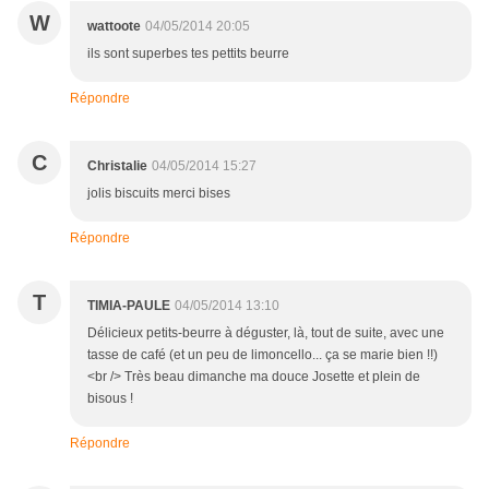
W
wattoote
04/05/2014 20:05
ils sont superbes tes pettits beurre
Répondre
C
Christalie
04/05/2014 15:27
jolis biscuits merci bises
Répondre
T
TIMIA-PAULE
04/05/2014 13:10
Délicieux petits-beurre à déguster, là, tout de suite, avec une
tasse de café (et un peu de limoncello... ça se marie bien !!)
<br /> Très beau dimanche ma douce Josette et plein de
bisous !
Répondre