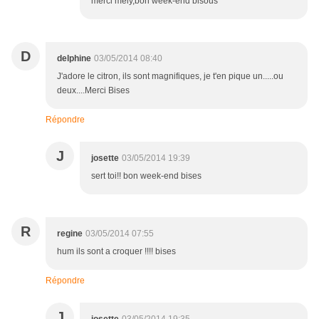
merci mely,bon week-end bisous
D
delphine
03/05/2014 08:40
J'adore le citron, ils sont magnifiques, je t'en pique un.....ou
deux....Merci Bises
Répondre
J
josette
03/05/2014 19:39
sert toi!! bon week-end bises
R
regine
03/05/2014 07:55
hum ils sont a croquer !!!! bises
Répondre
J