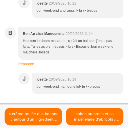
J
josette
20/09/2025 16:21
bon week-end a toi aussi!!<br /> bisous
B
Bon Ap chez Mamounette
20/09/2025 11:14
Hummm les bons macarons, ça fait un bail que j'en ai pas
faits. Tu les as bien réussis. <br /> Bisous et bon week-end
ma chère Josette
Répondre
J
josette
20/09/2025 16:19
bon week-end mamounette!<br /> bisous
< crème brulée à la banane
poires au gratin et sa
/ autour d'un ingrédient#
marmelade d'abricots /
124
autour d'un ingrédient #125