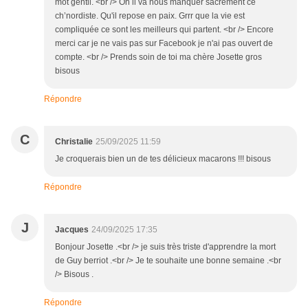
mot gentil. <br /> Oh il va nous manquer sacrément ce
ch’nordiste. Qu'il repose en paix. Grrr que la vie est
compliquée ce sont les meilleurs qui partent. <br /> Encore
merci car je ne vais pas sur Facebook je n'ai pas ouvert de
compte. <br /> Prends soin de toi ma chère Josette gros
bisous
Répondre
C
Christalie
25/09/2025 11:59
Je croquerais bien un de tes délicieux macarons !!! bisous
Répondre
J
Jacques
24/09/2025 17:35
Bonjour Josette .<br /> je suis très triste d'apprendre la mort
de Guy berriot .<br /> Je te souhaite une bonne semaine .<br
/> Bisous .
Répondre