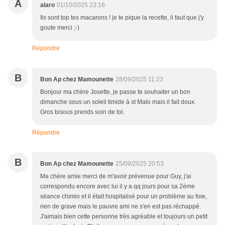
A
alaro
01/10/2025 23:16
Ils sont top tes macarons ! je te pique la recette, il faut que j'y
goute merci ;-)
Répondre
B
Bon Ap chez Mamounette
28/09/2025 11:23
Bonjour ma chère Josette, je passe te souhaiter un bon
dimanche sous un soleil timide à st Malo mais il fait doux.
Gros bisous prends soin de toi.
Répondre
B
Bon Ap chez Mamounette
25/09/2025 20:53
Ma chère amie merci de m'avoir prévenue pour Guy, j'ai
correspondu encore avec lui il y a qq jours pour sa 2ème
séance chimio et il était hospitalisé pour un problème au foie,
rien de grave mais le pauvre ami ne s'en est pas réchappé.
J'aimais bien cette personne très agréable et toujours un petit