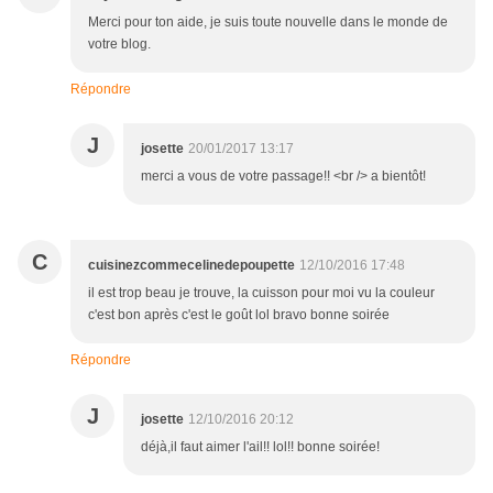
Merci pour ton aide, je suis toute nouvelle dans le monde de
votre blog.
Répondre
J
josette
20/01/2017 13:17
merci a vous de votre passage!! <br /> a bientôt!
C
cuisinezcommecelinedepoupette
12/10/2016 17:48
il est trop beau je trouve, la cuisson pour moi vu la couleur
c'est bon après c'est le goût lol bravo bonne soirée
Répondre
J
josette
12/10/2016 20:12
déjà,il faut aimer l'ail!! lol!! bonne soirée!