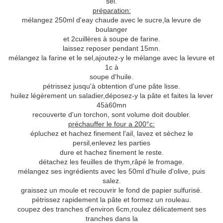
sel.
préparation:
mélangez 250ml d'eay chaude avec le sucre,la levure de
boulanger
et 2cuillères à soupe de farine.
laissez reposer pendant 15mn.
mélangez la farine et le sel,ajoutez-y le mélange avec la levure et
1c à
soupe d'huile.
pétrissez jusqu'à obtention d'une pâte lisse.
huilez légèrement un saladier,déposez-y la pâte et faites la lever
45à60mn
recouverte d'un torchon, sont volume doit doubler.
préchauffer le four a 200°c:
épluchez et hachez finement l'ail, lavez et sèchez le
persil,enlevez les parties
dure et hachez finement le reste.
détachez les feuilles de thym,râpé le fromage.
mélangez ses ingrédients avec les 50ml d'huile d'olive, puis
salez.
graissez un moule et recouvrir le fond de papier sulfurisé.
pétrissez rapidement la pâte et formez un rouleau.
coupez des tranches d'environ 6cm,roulez délicatement ses
tranches dans la