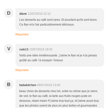
D
diane
12/07/2016 22:12
Les desserts au café sont rares. Et pourtant qu'ils sont bons.
Ce flan m'a l'air particulièrement délicieux.
Répondre
V
vale13
10/07/2016 19:02
Voilà une idée inintéressante ; j'aime le flan et je n'ai jamais
goûté au café ! à essayer ! bisous
Répondre
B
babakitchen
09/07/2016 13:00
beau choix de desserts chez toi, entre la crème que je viens
de voir, le flan au café, la tarte aux fruits rouges juste en
dessous, miam miam !!! j'aime bcp tout ça, et j'aime aussi bcp
que tes photos soient de plus en plus belles et gourmandes