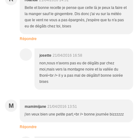
rolande
21/04/2016 14:51
Belle et bonne recette je pense que celle là je peux la faire et
la manger sauf le gingembre. Dis donc j'ai vu sur la météo
que le vent ne vous a pas épargnés, j'espère que tu n'a pas
eu de dégâts chez toi, bises
Répondre
josette
21/04/2016 16:58
non,nous n'avons pas eu de dégâts par chez
moi,mais vers la montagne noire et la vallée du
thoré<br /> il y a pas mal de dégâts!! bonne soirée
bises
M
mamimijane
21/04/2016 13:51
j'en veux bien une petite part,<br /> bonne journée bizzzzzz
Répondre