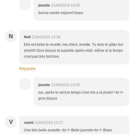
josette
21/04/2016 16:56
bonne soirée mijane!! bises
N
Nell
21/04/2016 13:28
Elle est belle ta recette, ma chère Josette. Tu dois le gâter ton
zhom!!! Gros bisous et superbe après-midi, même si le temps
n'est pas très folichon.
Répondre
josette
21/04/2016 16:55
oui, après le vent,le temps c'est mis a la pluie!! <br />
gros bisous
V
vanni
21/04/2016 12:17
Une très belle assiette.<br /> Belle journée<br /> Bises