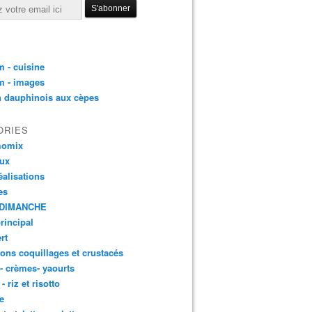
 - cuisine
m - images
n dauphinois aux cèpes
ORIES
momix
aux
éalisations
es
DIMANCHE
principal
rt
ons coquillages et crustacés
 - crèmes- yaourts
- riz et risotto
e