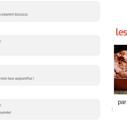
up,miamm! bizzzzzz
9
mon tour aujourd'hui !
4
:
journée!