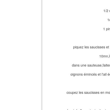
1/2 
1
1 pi
piquez les saucisses et 
10mn,l
dans une sauteuse,faites 
oignons émincés et l'ail 
coupez les saucisses en mor