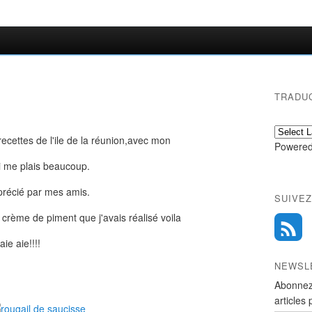
TRADU
ecettes de l'ile de la réunion,avec mon
Powered
i me plais beaucoup.
pprécié par mes amis.
SUIVEZ
 crème de piment que j'avais réalisé voila
ie aie!!!!
NEWSL
Abonnez
articles 