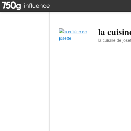
la cuisin
la cuisine de jose