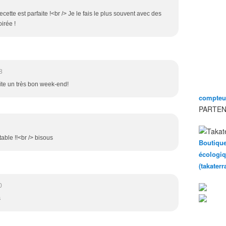
cette est parfaite !<br /> Je le fais le plus souvent avec des
irée !
8
ite un très bon week-end!
compteur
PARTEN
table !!<br /> bisous
Boutique
écologiq
(takater
0
s