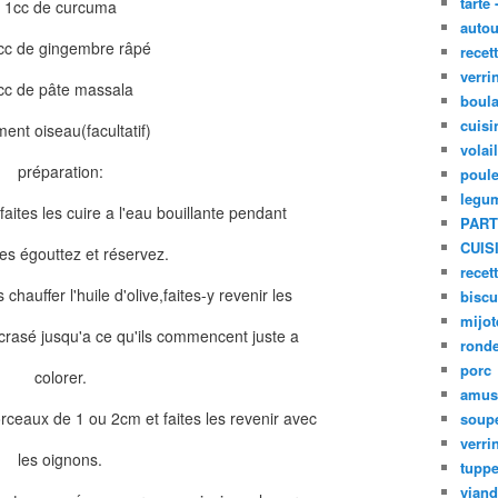
tarte 
1cc de curcuma
autou
cc de gingembre râpé
recet
verri
cc de pâte massala
boula
cuisi
ment oiseau(facultatif)
volai
préparation:
poule
legu
faites les cuire a l'eau bouillante pendant
PART
CUIS
es égouttez et réservez.
recet
chauffer l'huile d'olive,faites-y revenir les
biscu
mijot
écrasé jusqu'a ce qu'ils commencent juste a
ronde
porc
colorer.
amus
ceaux de 1 ou 2cm et faites les revenir avec
soup
verri
les oignons.
tupp
viand