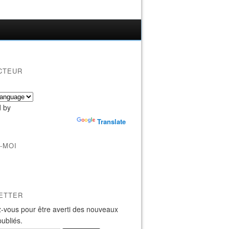
CTEUR
 by
Translate
-MOI
ETTER
-vous pour être averti des nouveaux
publiés.