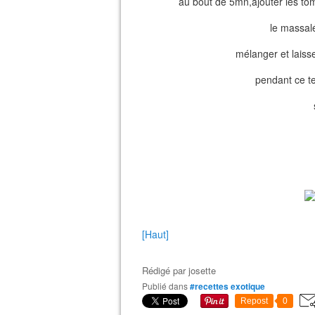
au bout de 5mn,ajouter les t
le massalé
mélanger et laiss
pendant ce te
[Haut]
Rédigé par
josette
Publié dans
#recettes exotique
Repost
0