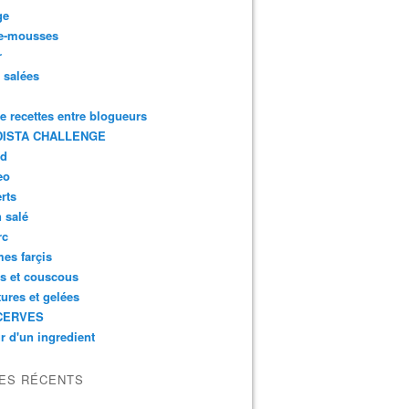
ge
e-mousses
r
s salées
de recettes entre blogueurs
ISTA CHALLENGE
rd
eo
rts
n salé
rc
es farçis
es et couscous
tures et gelées
CERVES
r d'un ingredient
LES RÉCENTS