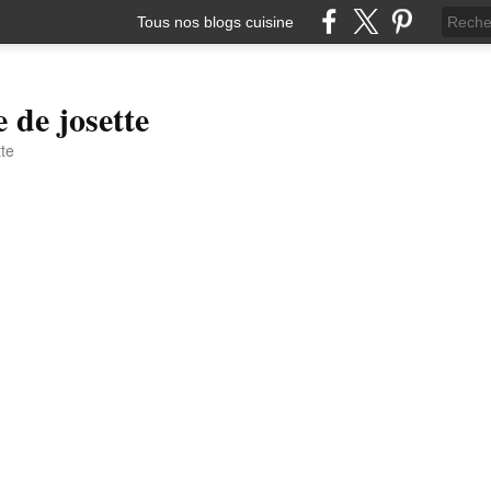
Tous nos blogs cuisine
e de josette
tte