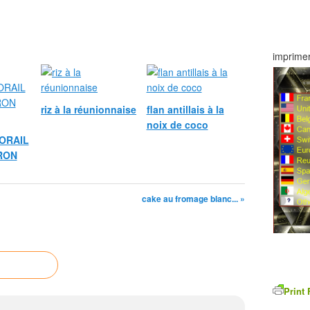
imprimer
riz à la réunionnaise
flan antillais à la
noix de coco
ORAIL
RON
cake au fromage blanc... »
Print 