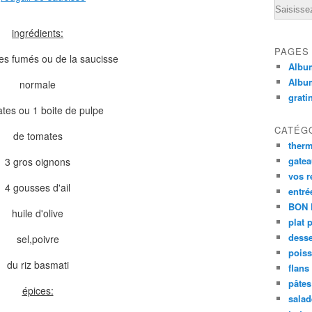
Email
ingrédients:
PAGES
es fumés ou de la saucisse
Album
Albu
normale
grati
tes ou 1 boite de pulpe
CATÉG
de tomates
ther
gate
3 gros oignons
vos r
4 gousses d'ail
entré
BON 
huile d'olive
plat 
desse
sel,poivre
poiss
du riz basmati
flans
pâtes 
épices:
salad