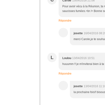
Carole
15/04/2016 21:06
Pour avoir vécu à la Réunion, ta re
saucisses fumées.<br /> Bonne so
Répondre
josette
16/04/2016 08:2
merci Carole,je te souha
L
Loulou
13/04/2016 10:51
huuumm !! je m'inviterai bien à ta 
Répondre
josette
13/04/2016 11:1
la prochaine fois!! bisou