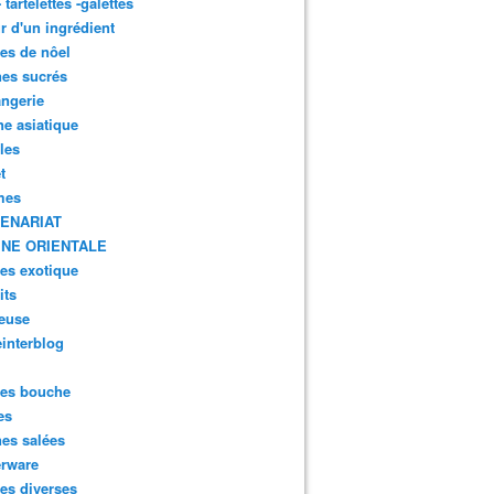
- tartelettes -galettes
r d'un ingrédient
tes de nôel
nes sucrés
ngerie
ne asiatique
lles
t
mes
ENARIAT
INE ORIENTALE
tes exotique
its
euse
interblog
es bouche
es
nes salées
erware
es diverses