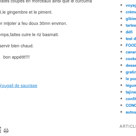
omates coupés en morceaux ainsi que le curcuma
voya
,le gingembre et le piment.
crèm
gibie
er mijoter a feu doux 30mn environ.
tarte
défi
mps,faites cuire le riz basmati.
test 
FOOD
servir bien chaud.
cana
bon appétit!!!!
cook
desse
grati
le po
légum
tajin
confi
CON
autou
ARTIC