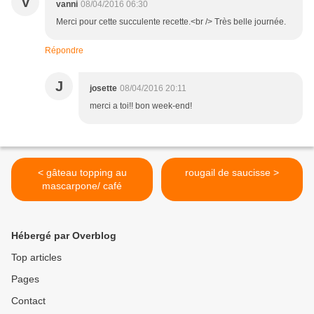
V
vanni
08/04/2016 06:30
Merci pour cette succulente recette.<br /> Très belle journée.
Répondre
J
josette
08/04/2016 20:11
merci a toi!! bon week-end!
< gâteau topping au
rougail de saucisse >
mascarpone/ café
Hébergé par Overblog
Top articles
Pages
Contact