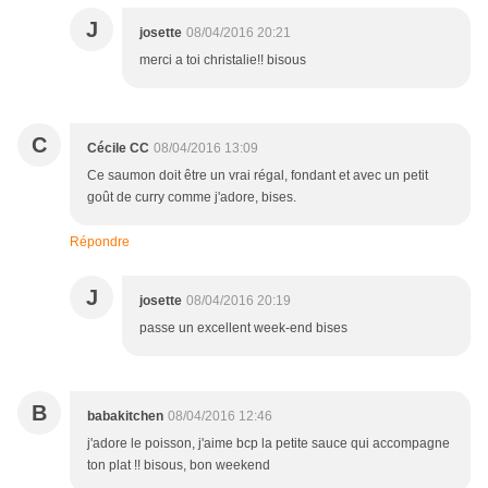
J
josette
08/04/2016 20:21
merci a toi christalie!! bisous
C
Cécile CC
08/04/2016 13:09
Ce saumon doit être un vrai régal, fondant et avec un petit
goût de curry comme j'adore, bises.
Répondre
J
josette
08/04/2016 20:19
passe un excellent week-end bises
B
babakitchen
08/04/2016 12:46
j'adore le poisson, j'aime bcp la petite sauce qui accompagne
ton plat !! bisous, bon weekend