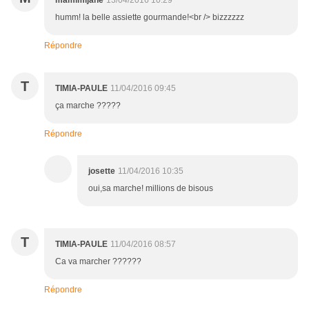
mamimijane
13/04/2016 10:29
humm! la belle assiette gourmande!<br /> bizzzzzz
Répondre
T
TIMIA-PAULE
11/04/2016 09:45
ça marche ?????
Répondre
josette
11/04/2016 10:35
oui,sa marche! millions de bisous
T
TIMIA-PAULE
11/04/2016 08:57
Ca va marcher ??????
Répondre