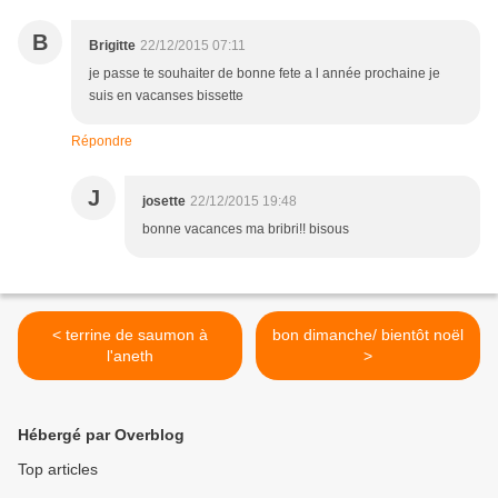
B
Brigitte
22/12/2015 07:11
je passe te souhaiter de bonne fete a l année prochaine je
suis en vacanses bissette
Répondre
J
josette
22/12/2015 19:48
bonne vacances ma bribri!! bisous
< terrine de saumon à
bon dimanche/ bientôt noël
l'aneth
>
Hébergé par Overblog
Top articles