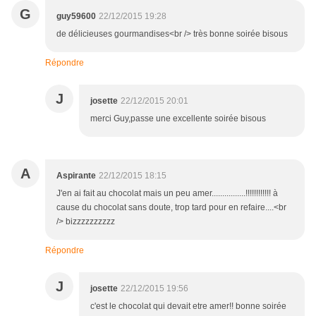
G
guy59600
22/12/2015 19:28
de délicieuses gourmandises<br /> très bonne soirée bisous
Répondre
J
josette
22/12/2015 20:01
merci Guy,passe une excellente soirée bisous
A
Aspirante
22/12/2015 18:15
J'en ai fait au chocolat mais un peu amer................!!!!!!!!!!!! à
cause du chocolat sans doute, trop tard pour en refaire....<br
/> bizzzzzzzzzz
Répondre
J
josette
22/12/2015 19:56
c'est le chocolat qui devait etre amer!! bonne soirée