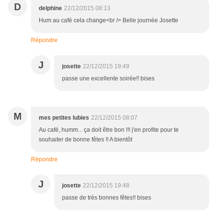
D
delphine
22/12/2015 08:13
Hum au café cela change<br /> Belle journée Josette
Répondre
J
josette
22/12/2015 19:49
passe une excellente soirée!! bises
M
mes petites lubies
22/12/2015 08:07
Au café, humm... ça doit être bon !!! j'en profite pour te
souhaiter de bonne fêtes !! A bientôt
Répondre
J
josette
22/12/2015 19:48
passe de très bonnes fêtes!! bises