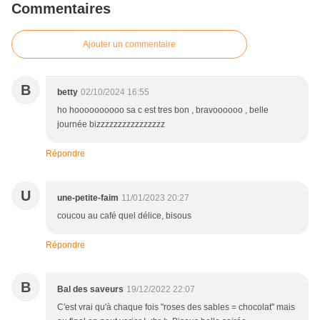
Commentaires
Ajouter un commentaire
B
betty
02/10/2024 16:55
ho hoooooooooo sa c est tres bon , bravoooooo , belle
journée bizzzzzzzzzzzzzzzz
Répondre
U
une-petite-faim
11/01/2023 20:27
coucou au café quel délice, bisous
Répondre
B
Bal des saveurs
19/12/2022 22:07
C'est vrai qu'à chaque fois "roses des sables = chocolat" mais