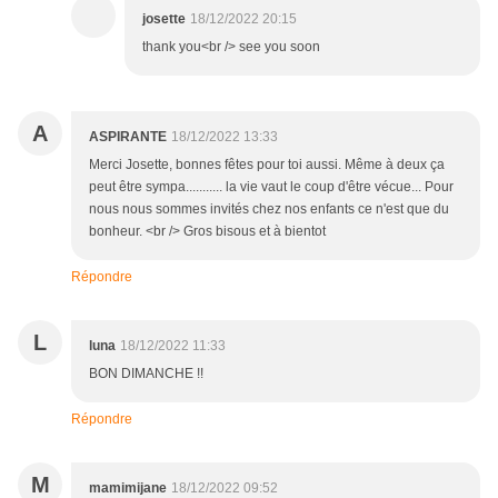
josette
18/12/2022 20:15
thank you<br /> see you soon
A
ASPIRANTE
18/12/2022 13:33
Merci Josette, bonnes fêtes pour toi aussi. Même à deux ça
peut être sympa........... la vie vaut le coup d'être vécue... Pour
nous nous sommes invités chez nos enfants ce n'est que du
bonheur. <br /> Gros bisous et à bientot
Répondre
L
luna
18/12/2022 11:33
BON DIMANCHE !!
Répondre
M
mamimijane
18/12/2022 09:52