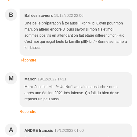
B
Bal des saveurs
19/12/2022 22:06
Une belle préparation à toi aussi ! <br /> Ici Covid pour mon
mari, on attend encore 3 jours savoir si mon fils et moi
sommes positifs en attendant on fait étage différent mdr. (Hic
c'est moi qui reçoit toute la famille pfff)<br /> Bonne semaine à
toi, bisous
Répondre
M
Marion
19/12/2022 14:11
Merci Josette ! <br /> Un Noël au calme aussi chez nous
après une édition 2021 très intense. Ça fait du bien de se
reposer un peu aussi.
Répondre
A
ANDRE francois
19/12/2022 01:00