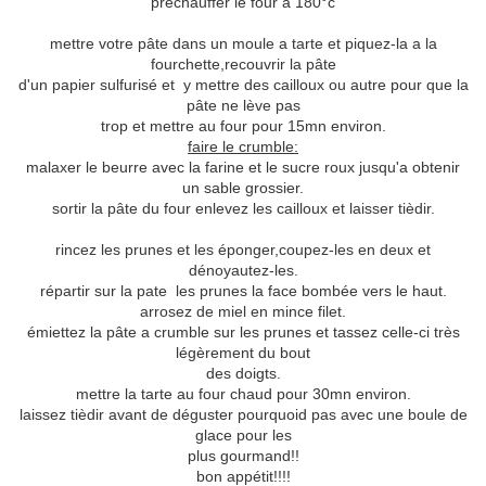
préchauffer le four a 180°c
mettre votre pâte dans un moule a tarte et piquez-la a la
fourchette,recouvrir la pâte
d'un papier sulfurisé et y mettre des cailloux ou autre pour que la
pâte ne lève pas
trop et mettre au four pour 15mn environ.
faire le crumble:
malaxer le beurre avec la farine et le sucre roux jusqu'a obtenir
un sable grossier.
sortir la pâte du four enlevez les cailloux et laisser tièdir.
rincez les prunes et les éponger,coupez-les en deux et
dénoyautez-les.
répartir sur la pate les prunes la face bombée vers le haut.
arrosez de miel en mince filet.
émiettez la pâte a crumble sur les prunes et tassez celle-ci très
légèrement du bout
des doigts.
mettre la tarte au four chaud pour 30mn environ.
laissez tièdir avant de déguster pourquoid pas avec une boule de
glace pour les
plus gourmand!!
bon appétit!!!!