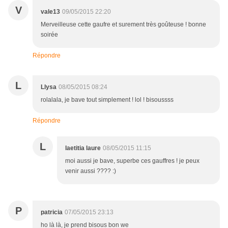
V
vale13
09/05/2015 22:20
Merveilleuse cette gaufre et surement très goûteuse ! bonne
soirée
Répondre
L
Llysa
08/05/2015 08:24
rolalala, je bave tout simplement ! lol ! bisoussss
Répondre
L
laetitia laure
08/05/2015 11:15
moi aussi je bave, superbe ces gauffres ! je peux
venir aussi ???? :)
P
patricia
07/05/2015 23:13
ho là là, je prend bisous bon we