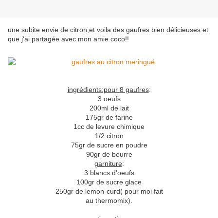
une subite envie de citron,et voila des gaufres bien délicieuses et
que j'ai partagée avec mon amie coco!!
ingrédients:pour 8 gaufres
:
3 oeufs
200ml de lait
175gr de farine
1cc de levure chimique
1/2 citron
75gr de sucre en poudre
90gr de beurre
garniture
:
3 blancs d'oeufs
100gr de sucre glace
250gr de lemon-curd( pour moi fait
au thermomix).