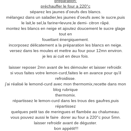
préparation:
préchauffer le four a 220°c
séparez les jaunes d'oeufs des blancs.
mélangez dans un saladier,les jaunes d'oeufs avec le sucre,puis
le lait,le sel,la farine+levure,le demi- citron râpé.
montez les blancs en neige et ajoutez doucement le sucre glage
tout en
fouettant énergiquement.
incorposez délicatement a la préparation les blancs en neige.
versez dans les moules et mettre au four pour 12mn environ.
je les ai cuit en deux fois.
laisser reposer 2mn avant de les démouler et laisser refroidir.
si vous faites votre lemon-curd,faites le en avance pour qu'il
refroidisse.
j'ai réalisé le lemond-curd avec mon thermomix,recette dans mon
blog rubrique
thermomix.
répartissez le lemon-curd dans les trous des gaufres,puis
répartissez
quelques petit tas de meringues et flambée au chalumeau.
vous pouvez aussi le faire dorer au four a 220°c pour 5mn.
laisser refroidir avant de déguster.
bon appétit!!!