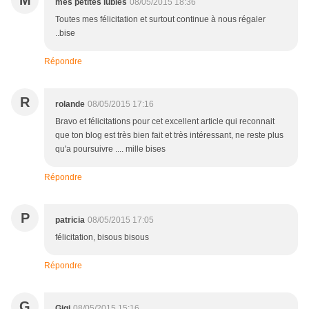
M
mes petites lubies
08/05/2015 18:36
Toutes mes félicitation et surtout continue à nous régaler
..bise
Répondre
R
rolande
08/05/2015 17:16
Bravo et félicitations pour cet excellent article qui reconnait
que ton blog est très bien fait et très intéressant, ne reste plus
qu'a poursuivre .... mille bises
Répondre
P
patricia
08/05/2015 17:05
félicitation, bisous bisous
Répondre
G
Gigi
08/05/2015 15:16