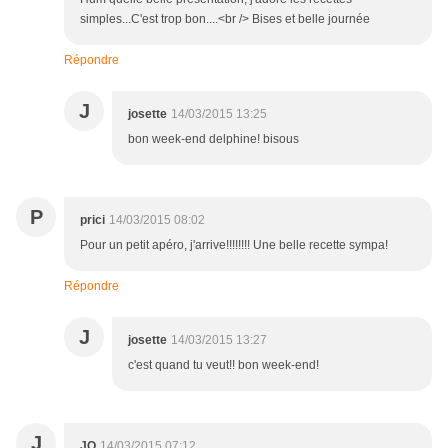
simples...C'est trop bon....<br /> Bises et belle journée
Répondre
J
josette
14/03/2015 13:25
bon week-end delphine! bisous
P
prici
14/03/2015 08:02
Pour un petit apéro, j'arrive!!!!!!!! Une belle recette sympa!
Répondre
J
josette
14/03/2015 13:27
c'est quand tu veut!! bon week-end!
J
JO
14/03/2015 07:12