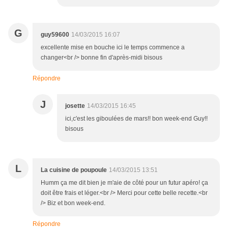
G
guy59600
14/03/2015 16:07
excellente mise en bouche ici le temps commence a
changer<br /> bonne fin d'après-midi bisous
Répondre
J
josette
14/03/2015 16:45
ici,c'est les giboulées de mars!! bon week-end Guy!!
bisous
L
La cuisine de poupoule
14/03/2015 13:51
Humm ça me dit bien je m'aie de côté pour un futur apéro! ça
doit être frais et léger.<br /> Merci pour cette belle recette.<br
/> Biz et bon week-end.
Répondre