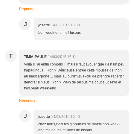
Répondre
J
josette
14/03/2015 16:38
bon week-end mc!! bisous
T
TIMIA-PAULE
14/03/2015 16:11
Voilà !! j'ai enfin compris !!! mais il faut avouer que c'est un peu
frapadingue !!!<br /> Délicieuse entrée cette mousse de thon
au mascarpone ... mais aujourd'hui, exclu de prendre l'apéritif
dehors : il pleut ...<br /> Plein de bisous ma douce Josette et
très beau week-end
Répondre
J
josette
14/03/2015 16:40
chez nous,c'est les giboulées de mars!! bon week-
end ma douce.millions de bisous