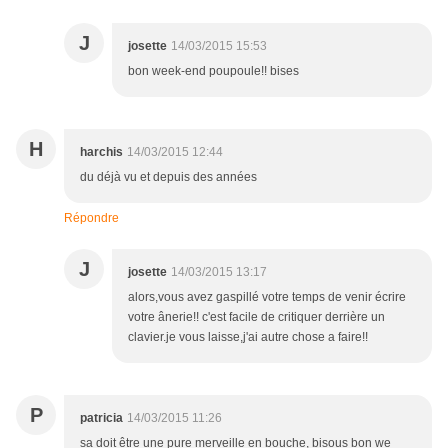
J
josette
14/03/2015 15:53
bon week-end poupoule!! bises
H
harchis
14/03/2015 12:44
du déjà vu et depuis des années
Répondre
J
josette
14/03/2015 13:17
alors,vous avez gaspillé votre temps de venir écrire
votre ânerie!! c'est facile de critiquer derrière un
clavier.je vous laisse,j'ai autre chose a faire!!
P
patricia
14/03/2015 11:26
sa doit être une pure merveille en bouche, bisous bon we