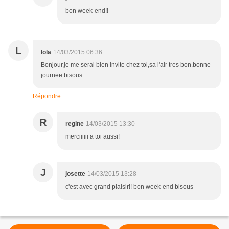
bon week-end!!
L
lola
14/03/2015 06:36
Bonjour,je me serai bien invite chez toi,sa l'air tres bon.bonne
journee.bisous
Répondre
R
regine
14/03/2015 13:30
merciiiiii a toi aussi!
J
josette
14/03/2015 13:28
c'est avec grand plaisir!! bon week-end bisous