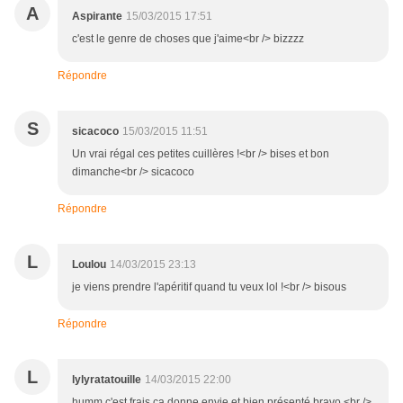
A
Aspirante
15/03/2015 17:51
c'est le genre de choses que j'aime<br /> bizzzz
Répondre
S
sicacoco
15/03/2015 11:51
Un vrai régal ces petites cuillères !<br /> bises et bon
dimanche<br /> sicacoco
Répondre
L
Loulou
14/03/2015 23:13
je viens prendre l'apéritif quand tu veux lol !<br /> bisous
Répondre
L
lylyratatouille
14/03/2015 22:00
humm c'est frais ça donne envie et bien présenté bravo <br />