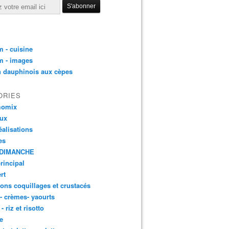
 - cuisine
m - images
n dauphinois aux cèpes
ORIES
momix
aux
éalisations
es
DIMANCHE
principal
rt
ons coquillages et crustacés
 - crèmes- yaourts
- riz et risotto
e