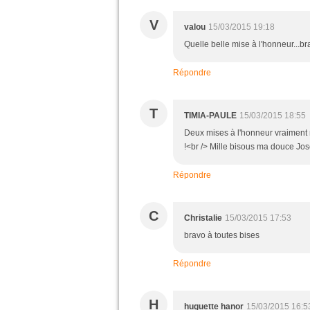
V
valou
15/03/2015 19:18
Quelle belle mise à l'honneur...bra
Répondre
T
TIMIA-PAULE
15/03/2015 18:55
Deux mises à l'honneur vraiment m
!<br /> Mille bisous ma douce Jose
Répondre
C
Christalie
15/03/2015 17:53
bravo à toutes bises
Répondre
H
huguette hanor
15/03/2015 16:5