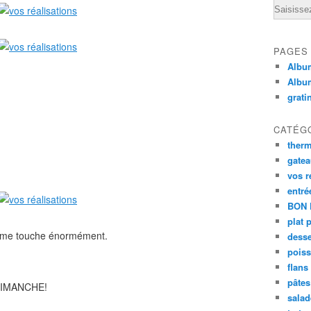
Email
PAGES
Album
Albu
grati
CATÉG
ther
gate
vos r
entré
BON 
plat 
ela me touche énormément.
desse
poiss
flans
pâtes 
DIMANCHE!
salad