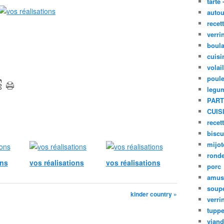
tarte 
autou
recet
verri
boula
cuisi
volai
poule
legu
PART
CUIS
recet
biscu
mijot
ronde
ons
vos réalisations
vos réalisations
porc
amus
soup
kinder country »
verri
tupp
viand