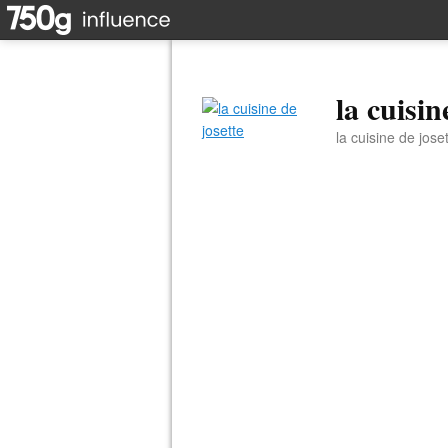
la cuisin
la cuisine de jose