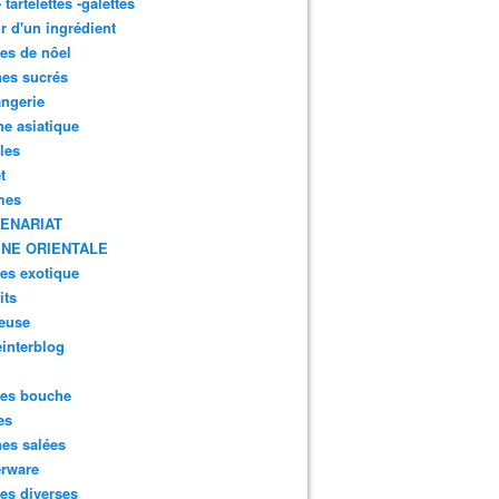
- tartelettes -galettes
r d'un ingrédient
tes de nôel
nes sucrés
ngerie
ne asiatique
lles
t
mes
ENARIAT
INE ORIENTALE
tes exotique
its
euse
interblog
es bouche
es
nes salées
erware
es diverses