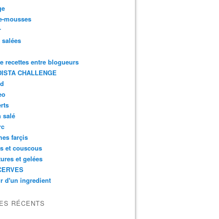
ge
e-mousses
r
s salées
de recettes entre blogueurs
ISTA CHALLENGE
rd
eo
rts
n salé
rc
es farçis
es et couscous
tures et gelées
CERVES
r d'un ingredient
LES RÉCENTS