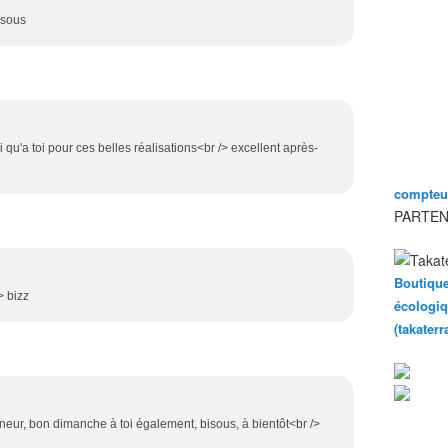
isous
si qu'a toi pour ces belles réalisations<br /> excellent après-
compteur
PARTEN
Boutique
> bizz
écologiq
(takater
nneur, bon dimanche à toi également, bisous, à bientôt<br />