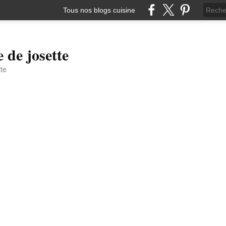
Tous nos blogs cuisine
e de josette
tte