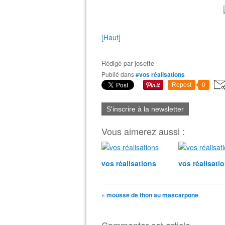
[Haut]
Rédigé par
josette
Publié dans
#vos réalisations
Repost
0
S'inscrire à la newsletter
Vous aimerez aussi :
vos réalisations
vos réalisati
« mousse de thon au mascarpone