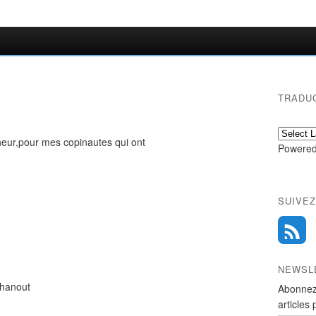
TRADU
neur,pour mes copinautes qui ont
Powered
SUIVEZ
NEWSL
 hanout
Abonnez
articles 