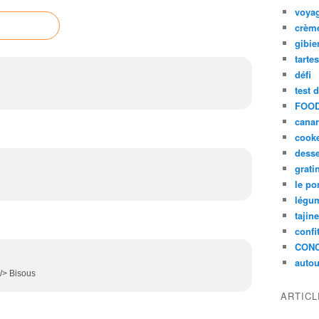
voya
crèm
gibie
tarte
défi
test 
FOOD
cana
cook
desse
grati
le po
légum
tajin
confi
CON
autou
 /> Bisous
ARTIC