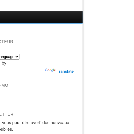
CTEUR
 by
Translate
-MOI
ETTER
-vous pour être averti des nouveaux
publiés.