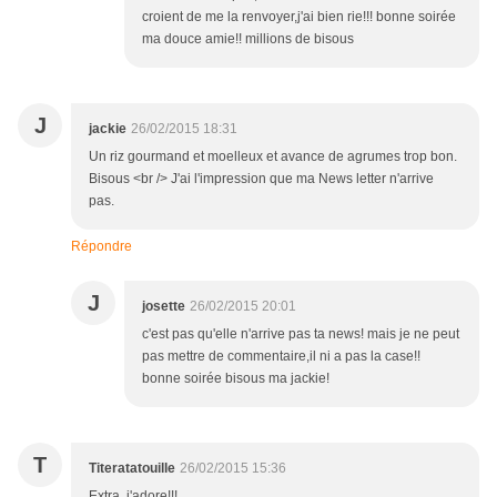
croient de me la renvoyer,j'ai bien rie!!! bonne soirée
ma douce amie!! millions de bisous
J
jackie
26/02/2015 18:31
Un riz gourmand et moelleux et avance de agrumes trop bon.
Bisous <br /> J'ai l'impression que ma News letter n'arrive
pas.
Répondre
J
josette
26/02/2015 20:01
c'est pas qu'elle n'arrive pas ta news! mais je ne peut
pas mettre de commentaire,il ni a pas la case!!
bonne soirée bisous ma jackie!
T
Titeratatouille
26/02/2015 15:36
Extra, j'adore!!!