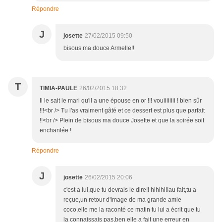
Répondre
J
josette
27/02/2015 09:50
bisous ma douce Armelle!!
T
TIMIA-PAULE
26/02/2015 18:32
Il le sait le mari qu'il a une épouse en or !!! vouiiiiiiii ! bien sûr
!!!<br /> Tu l'as vraiment gâté et ce dessert est plus que parfait
!!<br /> Plein de bisous ma douce Josette et que la soirée soit
enchantée !
Répondre
J
josette
26/02/2015 20:06
c'est a lui,que tu devrais le dire!! hihihi!!au fait,tu a
reçue,un retour d'image de ma grande amie
coco,elle me la raconté ce matin tu lui a écrit que tu
la connaissais pas,ben elle a fait une erreur en