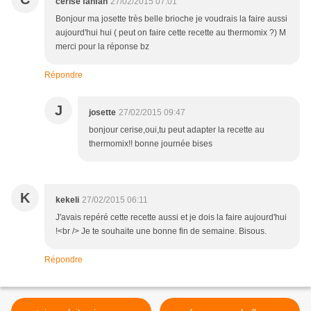
cerise fanfan
27/02/2015 07:01
Bonjour ma josette très belle brioche je voudrais la faire aussi
aujourd'hui hui ( peut on faire cette recette au thermomix ?) M
merci pour la réponse bz
Répondre
J
josette
27/02/2015 09:47
bonjour cerise,oui,tu peut adapter la recette au
thermomix!! bonne journée bises
K
kekeli
27/02/2015 06:11
J'avais repéré cette recette aussi et je dois la faire aujourd'hui
!<br /> Je te souhaite une bonne fin de semaine. Bisous.
Répondre