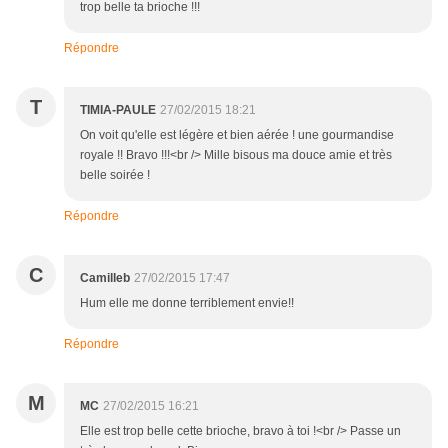
trop belle ta brioche !!!
Répondre
T
TIMIA-PAULE
27/02/2015 18:21
On voit qu'elle est légère et bien aérée ! une gourmandise
royale !! Bravo !!!<br /> Mille bisous ma douce amie et très
belle soirée !
Répondre
C
Camilleb
27/02/2015 17:47
Hum elle me donne terriblement envie!!
Répondre
M
MC
27/02/2015 16:21
Elle est trop belle cette brioche, bravo à toi !<br /> Passe un