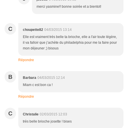
merci yasmine!! bonne soirée et a bientot!
C
choupette82
04/03/2015 13:14
Elle est vraiment trés belle ta brioche, elle a l'air toute légère,
il va falloir que j’achète du philadelphia pour me la faire pour
mon déjeuner ;) bisous
Répondre
B
Barbara
04/03/2015 12:14
Miam c est bon ca !
Répondre
C
Christalie
02/03/2015 12:03
très belle brioche josette ! bises