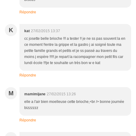
Répondre
K
kat
27/02/2015 13:37
cc josette belle brioche !!! a tester !! je ne ss pas souvent la en
ce moment !!entre la grippe et la gastro j ai soigné toute ma
petite famille grands et petits et je ss passé au travers du
moins j espère !!!!!.je repart la racompagner mon petit fils car
lundi école !!!je te souhaite un très bon w e kat
Répondre
M
mamimijane
27/02/2015 13:26
elle a l'air bien moelleuse cette brioche,<br /> bonne journée
bizzzzzz
Répondre