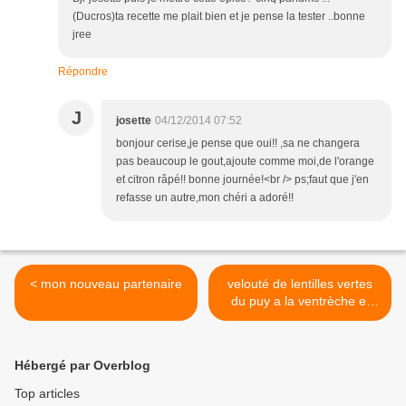
(Ducros)ta recette me plait bien et je pense la tester ..bonne
jree
Répondre
J
josette
04/12/2014 07:52
bonjour cerise,je pense que oui!! ,sa ne changera
pas beaucoup le gout,ajoute comme moi,de l'orange
et citron râpé!! bonne journée!<br /> ps;faut que j'en
refasse un autre,mon chéri a adoré!!
< mon nouveau partenaire
velouté de lentilles vertes
du puy a la ventrèche et
œuf poché >
Hébergé par Overblog
Top articles