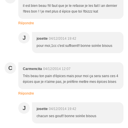
il est bien beau !!il faut que je le refasse je les fait l an dernier
!!tres bon ! ! je met plus d épice que toi !!bizzz kat
Répondre
J
josette
04/12/2014 19:42
pour moi,1cc c'est suffisent!! bonne soirée bisous
C
Carmencita
04/12/2014 12:07
Très beau ton pain d'épices mais pour moi ça sera sans ces 4
épices que je n'aime pas, je préfère mettre mes épices bises
Répondre
J
josette
04/12/2014 19:42
chacun ses gout!! bonne soirée bisous