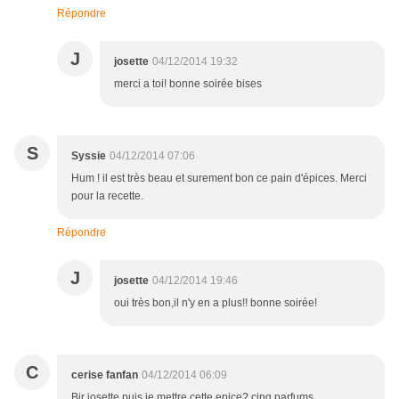
Répondre
J
josette
04/12/2014 19:32
merci a toi! bonne soirée bises
S
Syssie
04/12/2014 07:06
Hum ! il est très beau et surement bon ce pain d'épices. Merci
pour la recette.
Répondre
J
josette
04/12/2014 19:46
oui très bon,il n'y en a plus!! bonne soirée!
C
cerise fanfan
04/12/2014 06:09
Bjr josette puis je mettre cette epice? cinq parfums ...