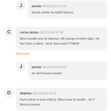
J
josette
04/12/2014 19:33
bonne soirée ma belle!! bisous
C
cerise fanfan
04/12/2014 07:58
Merci josette pour ta réponse. OK orange et citron râpé.. ha
!ha! chéri a adoré.. (et le mien avoir???MDR...
Répondre
J
josette
04/12/2014 19:32
de rien!! bonne soirée!
D
delphine
04/12/2014 07:32
Hum j'adore le pain d'épice..Merci pour la recette...<br />
Bonne journée