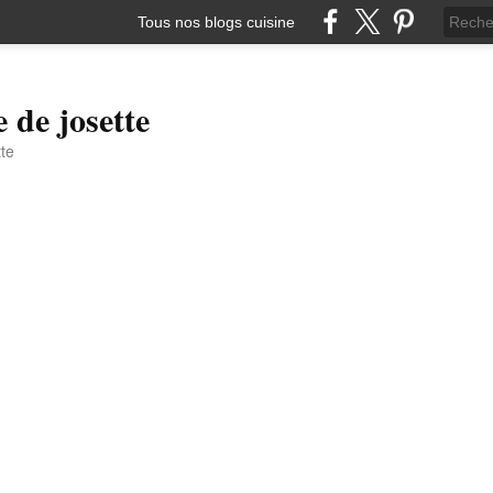
Tous nos blogs cuisine
e de josette
tte