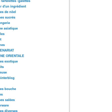
- tartelettes -galettes
r d'un ingrédient
tes de nôel
nes sucrés
ngerie
ne asiatique
lles
t
mes
ENARIAT
INE ORIENTALE
tes exotique
its
euse
interblog
es bouche
es
nes salées
erware
es diverses