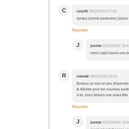
C
caty49
03/12/2014 17:45
sympa comme partenaire j'adore 
Répondre
J
josette
03/12/2014 19:4
merci caty!! passe une b
R
rolande
03/12/2014 16:11
Bonjour, je suis un peu dispersée
te féliciter pour ton nouveau part
à toi, nous faisons une avant fête .
Répondre
J
josette
03/12/2014 19:4