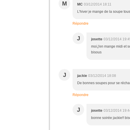
M
MC
03/12/2014 18:11
L'hiver je mange de la soupe tous 
Répondre
J
josette
03/12/2014 19:4
moi,j'en mange midi et so
bisous
J
jackie
03/12/2014 18:08
De bonnes soupes pour se réchau
Répondre
J
josette
03/12/2014 19:4
bonne soirée jackie!! bi