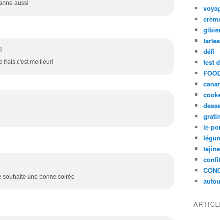
panne aussi
voya
crèm
gibie
tarte
8
défi
test 
 frais,c'est meilleur!
FOOD
cana
cook
desse
grati
le po
légum
tajin
confi
CON
e te souhaite une bonne soirée
autou
ARTIC