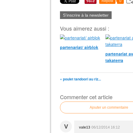
Repost
0
S'inscrire à la newsletter
Vous aimerez aussi :
partenariat/ airblok
partenariat a
takaterra
« poulet tandoori au riz...
Commenter cet article
Ajouter un commentaire
V
vale13
06/12/2014 16:12