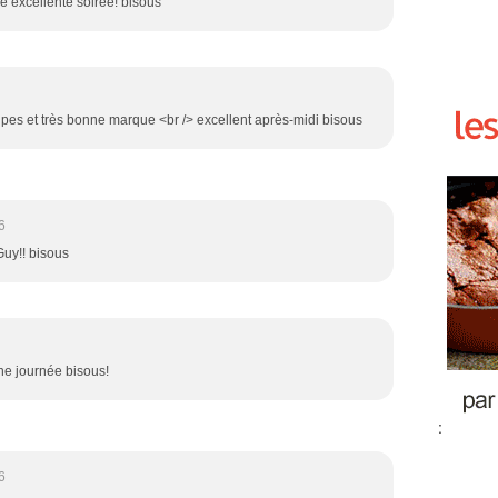
e excellente soirée! bisous
oupes et très bonne marque <br /> excellent après-midi bisous
6
uy!! bisous
ne journée bisous!
:
6