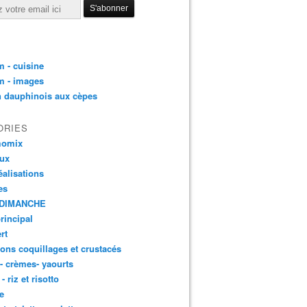
 - cuisine
m - images
n dauphinois aux cèpes
ORIES
momix
aux
éalisations
es
DIMANCHE
principal
rt
ons coquillages et crustacés
 - crèmes- yaourts
- riz et risotto
e