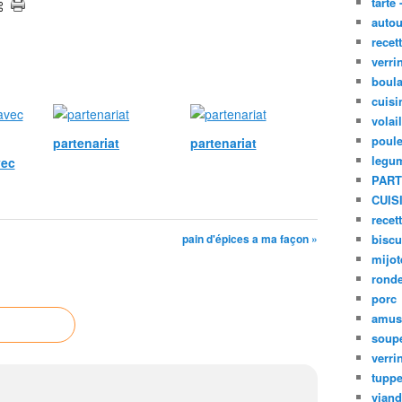
tarte 
autou
recet
verri
boula
cuisi
volai
poule
partenariat
partenariat
legu
vec
PART
CUIS
recet
pain d'épices a ma façon »
biscu
mijot
ronde
porc
amus
soup
verri
tupp
viand