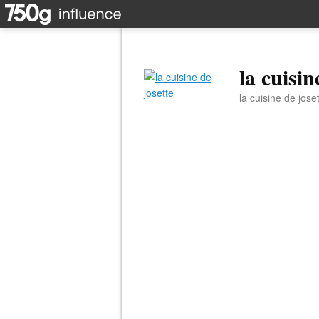
la cuisin
la cuisine de jose