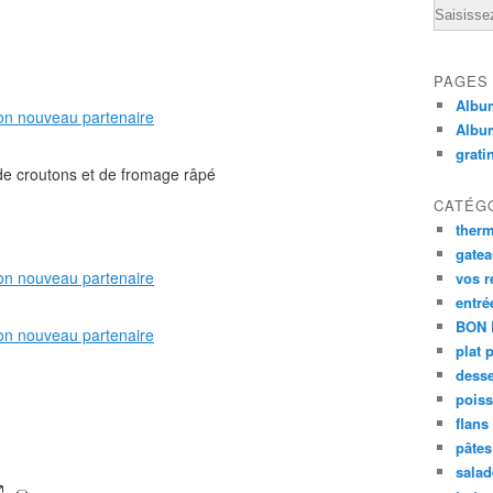
Email
PAGES
Album
Albu
grati
e croutons et de fromage râpé
CATÉG
ther
gate
vos r
entré
BON 
plat 
desse
poiss
flans
pâtes 
salad