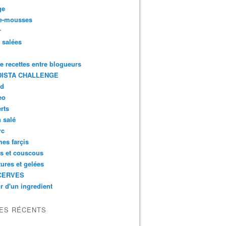
ge
e-mousses
r
s salées
de recettes entre blogueurs
ISTA CHALLENGE
rd
eo
rts
n salé
rc
es farçis
es et couscous
tures et gelées
CERVES
r d'un ingredient
LES RÉCENTS