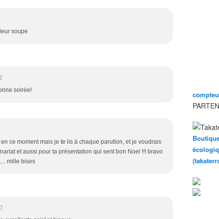
leur soupe
2
onne soirée!
compteur
PARTEN
Boutique
 en ce moment mais je te lis à chaque parution, et je voudrais
écologiq
enariat et aussi pour ta présentation qui sent bon Noel !!! bravo
(takater
... mille bises
0