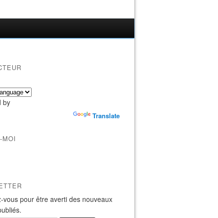
CTEUR
 by
Translate
-MOI
ETTER
-vous pour être averti des nouveaux
publiés.