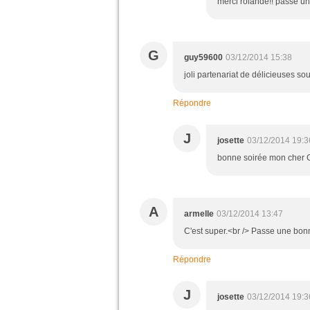
merci rolande!! passe un
G
guy59600
03/12/2014 15:38
joli partenariat de délicieuses s
Répondre
J
josette
03/12/2014 19:3
bonne soirée mon cher G
A
armelle
03/12/2014 13:47
C'est super.<br /> Passe une bon
Répondre
J
josette
03/12/2014 19:3