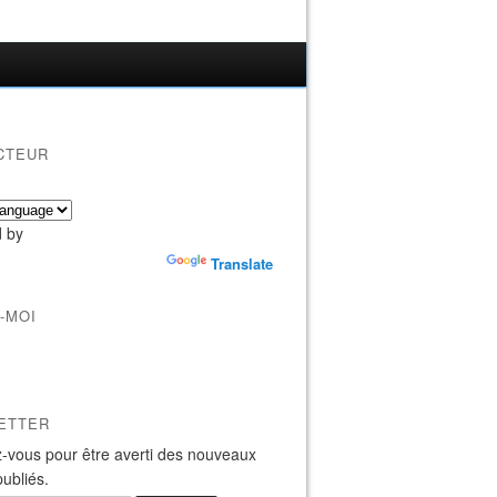
CTEUR
 by
Translate
-MOI
ETTER
-vous pour être averti des nouveaux
publiés.