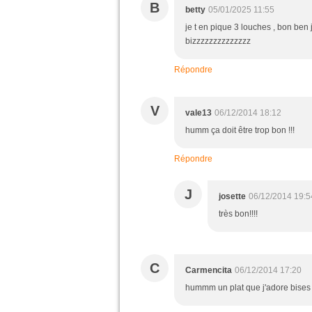
B
betty
05/01/2025 11:55
je t en pique 3 louches , bon be
bizzzzzzzzzzzzzz
Répondre
V
vale13
06/12/2014 18:12
humm ça doit être trop bon !!!
Répondre
J
josette
06/12/2014 19:5
très bon!!!!
C
Carmencita
06/12/2014 17:20
hummm un plat que j'adore bises