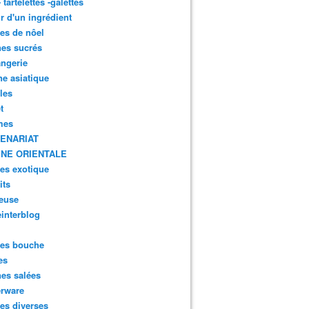
- tartelettes -galettes
r d'un ingrédient
tes de nôel
nes sucrés
ngerie
ne asiatique
lles
t
mes
ENARIAT
INE ORIENTALE
tes exotique
its
euse
interblog
es bouche
es
nes salées
erware
es diverses