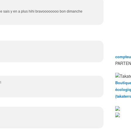
n je sais y en a plus hihi bravoooooooo bon dimanche
compteur
PARTEN
Boutique
4
écologiq
(takater