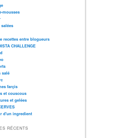
ge
e-mousses
r
s salées
de recettes entre blogueurs
ISTA CHALLENGE
rd
eo
rts
n salé
rc
es farçis
es et couscous
tures et gelées
CERVES
r d'un ingredient
LES RÉCENTS