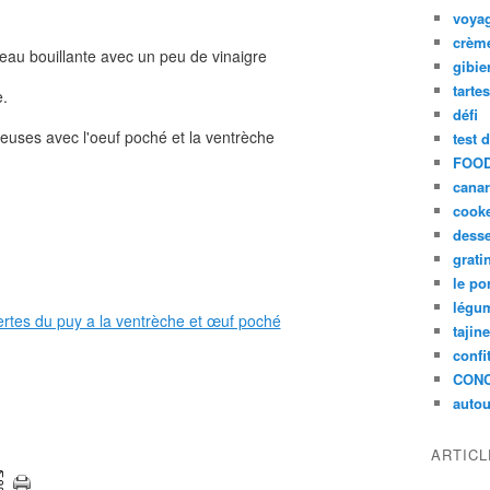
voya
crèm
eau bouillante avec un peu de vinaigre
gibie
tarte
e.
défi
reuses avec l'oeuf poché et la ventrèche
test 
FOOD
cana
cook
desse
grati
le po
légum
tajin
confi
CON
autou
ARTIC