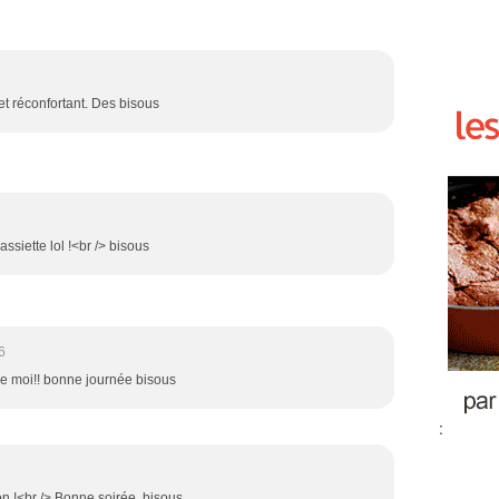
t réconfortant. Des bisous
 assiette lol !<br /> bisous
6
me moi!! bonne journée bisous
:
on !<br /> Bonne soirée, bisous.