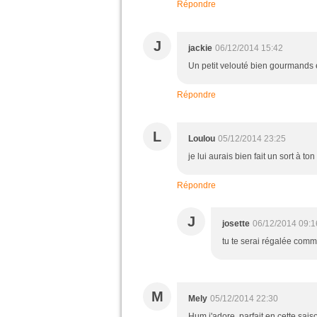
Répondre
J
jackie
06/12/2014 15:42
Un petit velouté bien gourmands e
Répondre
L
Loulou
05/12/2014 23:25
je lui aurais bien fait un sort à ton
Répondre
J
josette
06/12/2014 09:1
tu te serai régalée com
M
Mely
05/12/2014 22:30
Hum j'adore, parfait en cette sais