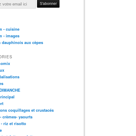
 - cuisine
m - images
n dauphinois aux cèpes
ORIES
momix
aux
éalisations
es
DIMANCHE
principal
rt
ons coquillages et crustacés
 - crèmes- yaourts
- riz et risotto
e