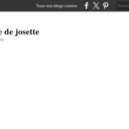
Tous nos blogs cuisine
e de josette
tte