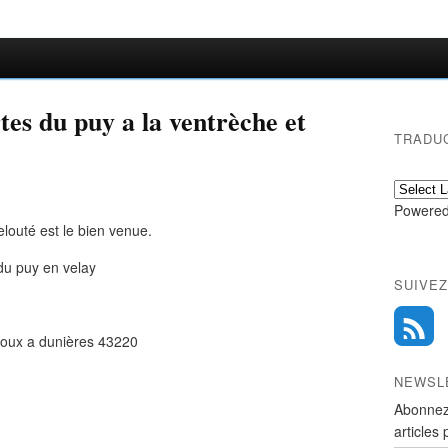
rtes du puy a la ventrèche et
TRADU
Powered
velouté est le bien venue.
du puy en velay
SUIVEZ
 roux a dunières 43220
NEWSL
Abonnez
articles 