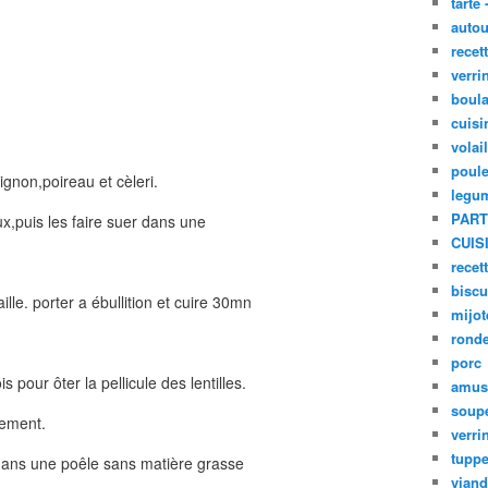
tarte 
autou
recet
verri
boula
cuisi
volai
poule
ignon,poireau et cèleri.
legu
PART
x,puis les faire suer dans une
CUIS
recet
biscu
laille. porter a ébullition et cuire 30mn
mijot
ronde
porc
 pour ôter la pellicule des lentilles.
amus
soup
nement.
verri
tupp
 dans une poêle sans matière grasse
viand