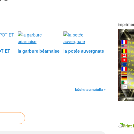
imprimer
T ET
la garbure béarnaise
la potée auvergnate
bûche au nutella »
Print 