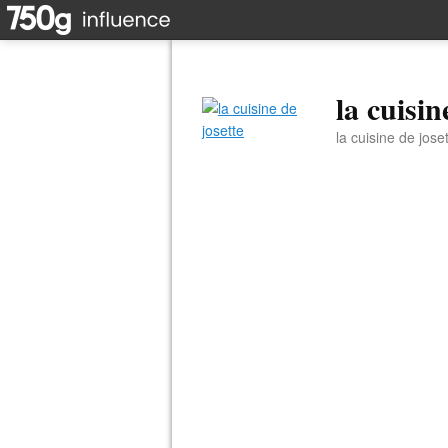
la cuisin
la cuisine de jose