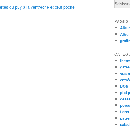
Email
PAGES
Album
Albu
grati
CATÉG
ther
gate
vos r
entré
BON 
plat 
desse
poiss
flans
pâtes 
salad