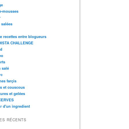
ge
e-mousses
r
s salées
de recettes entre blogueurs
ISTA CHALLENGE
rd
eo
rts
n salé
rc
es farçis
es et couscous
tures et gelées
CERVES
r d'un ingredient
LES RÉCENTS