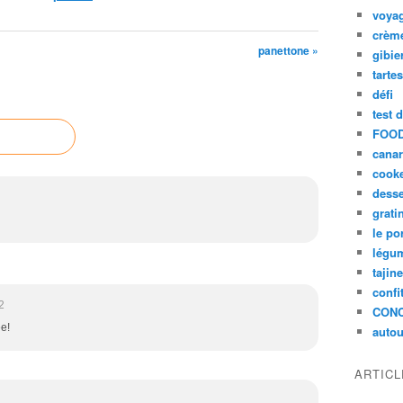
voya
crèm
panettone »
gibie
tarte
défi
test 
FOOD
cana
cook
desse
grati
le po
légum
tajin
confi
2
CON
e!
autou
ARTIC