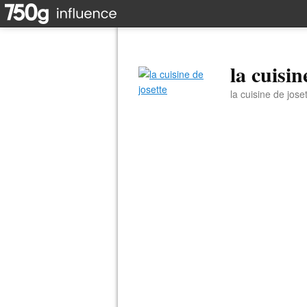
la cuisin
la cuisine de jose