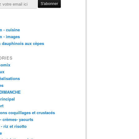
 - cuisine
m - images
n dauphinois aux cèpes
ORIES
momix
aux
éalisations
es
DIMANCHE
principal
rt
ons coquillages et crustacés
 - crèmes- yaourts
- riz et risotto
e