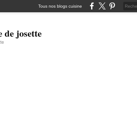
Tous nos blogs cuisine
e de josette
tte