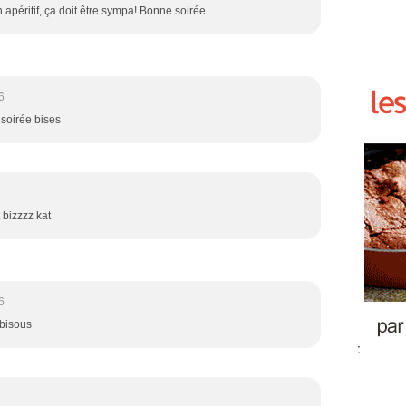
apéritif, ça doit être sympa! Bonne soirée.
6
soirée bises
 bizzzz kat
6
 bisous
: