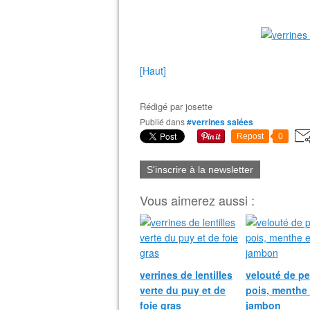
[Haut]
Rédigé par
josette
Publié dans
#verrines salées
Repost
0
S'inscrire à la newsletter
Vous aimerez aussi :
verrines de lentilles
velouté de pe
verte du puy et de
pois, menthe 
foie gras
jambon