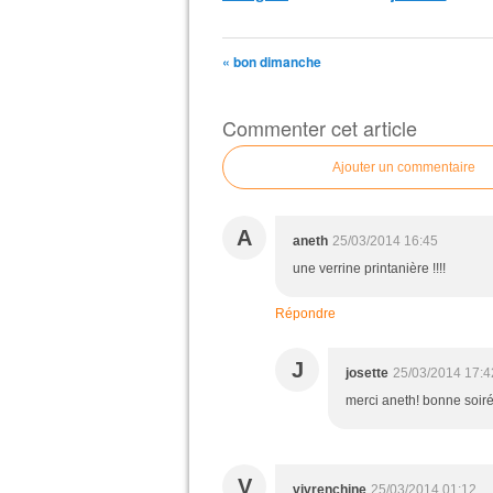
« bon dimanche
Commenter cet article
Ajouter un commentaire
A
aneth
25/03/2014 16:45
une verrine printanière !!!!
Répondre
J
josette
25/03/2014 17:4
merci aneth! bonne soiré
V
vivrenchine
25/03/2014 01:12