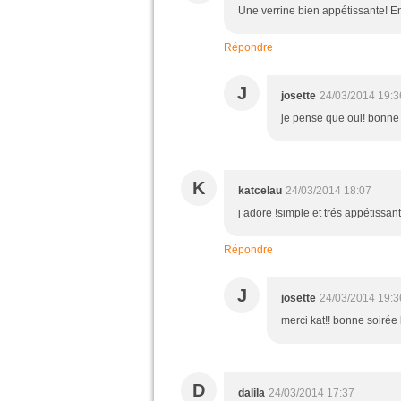
Une verrine bien appétissante! En 
Répondre
J
josette
24/03/2014 19:3
je pense que oui! bonne 
K
katcelau
24/03/2014 18:07
j adore !simple et trés appétissant
Répondre
J
josette
24/03/2014 19:3
merci kat!! bonne soirée
D
dalila
24/03/2014 17:37