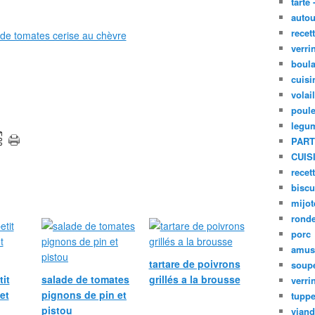
tarte 
autou
recet
verri
boula
cuisi
volai
poule
legu
PART
CUIS
recet
biscu
mijot
ronde
porc
amus
tartare de poivrons
soup
tit
salade de tomates
grillés a la brousse
verri
et
pignons de pin et
tupp
pistou
viand