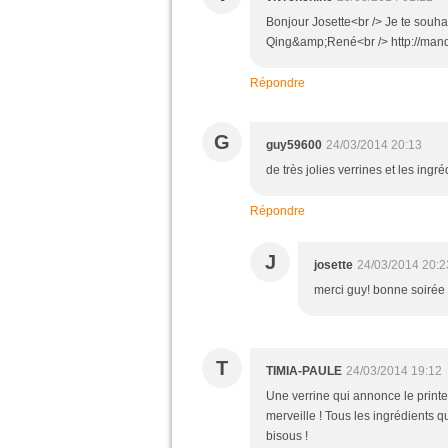
Bonjour Josette<br /> Je te souha
Qing&amp;René<br /> http://man
Répondre
G
guy59600
24/03/2014 20:13
de très jolies verrines et les ing
Répondre
J
josette
24/03/2014 20:2
merci guy! bonne soirée
T
TIMIA-PAULE
24/03/2014 19:12
Une verrine qui annonce le printem
merveille ! Tous les ingrédients q
bisous !