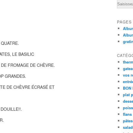
Email
PAGES
Album
Albu
grati
 QUATRE.
TES, LE BASILIC
CATÉG
ther
S DE FROMAGE DE CHÈVRE.
gate
vos r
OP GRANDES.
entré
TE DE CHÈVRE ÉCRASÉ ET
BON 
plat 
desse
poiss
DOUILLE!!.
flans
R.
pâtes 
salad