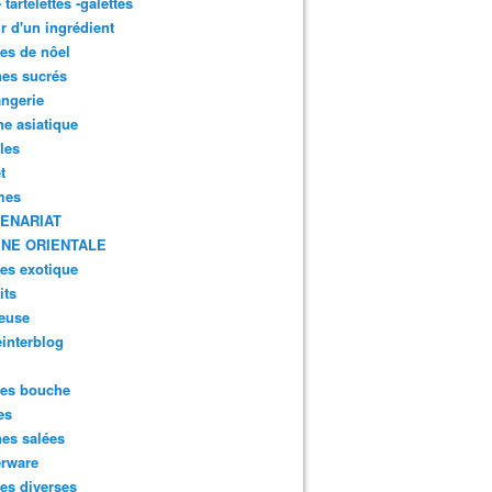
- tartelettes -galettes
r d'un ingrédient
tes de nôel
nes sucrés
ngerie
ne asiatique
lles
t
mes
ENARIAT
INE ORIENTALE
tes exotique
its
euse
interblog
es bouche
es
nes salées
erware
es diverses