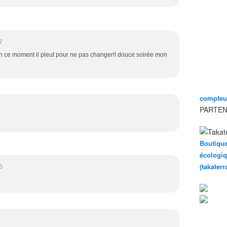
7
 ce moment il pleut pour ne pas changer!! douce soirée mon
compteur
PARTEN
Boutique
écologiq
(takater
6