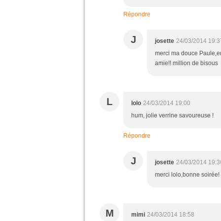
Répondre
J
josette
24/03/2014 19:3
merci ma douce Paule,en
amie!! million de bisous
L
lolo
24/03/2014 19:00
hum, jolie verrine savoureuse !
Répondre
J
josette
24/03/2014 19:3
merci lolo,bonne soirée!
M
mimi
24/03/2014 18:58