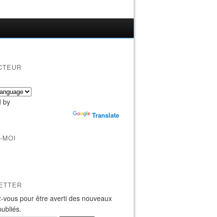
CTEUR
 by
Translate
-MOI
ETTER
-vous pour être averti des nouveaux
publiés.