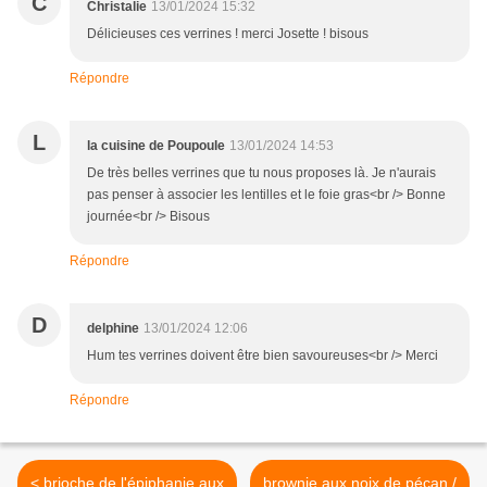
C
Christalie
13/01/2024 15:32
Délicieuses ces verrines ! merci Josette ! bisous
Répondre
L
la cuisine de Poupoule
13/01/2024 14:53
De très belles verrines que tu nous proposes là. Je n'aurais
pas penser à associer les lentilles et le foie gras<br /> Bonne
journée<br /> Bisous
Répondre
D
delphine
13/01/2024 12:06
Hum tes verrines doivent être bien savoureuses<br /> Merci
Répondre
< brioche de l'épiphanie aux
brownie aux noix de pécan /