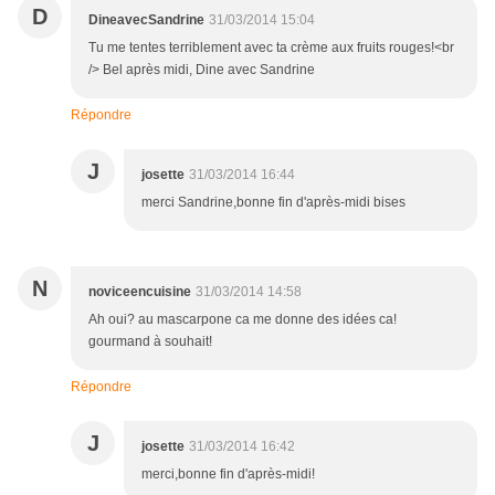
D
DineavecSandrine
31/03/2014 15:04
Tu me tentes terriblement avec ta crème aux fruits rouges!<br
/> Bel après midi, Dine avec Sandrine
Répondre
J
josette
31/03/2014 16:44
merci Sandrine,bonne fin d'après-midi bises
N
noviceencuisine
31/03/2014 14:58
Ah oui? au mascarpone ca me donne des idées ca!
gourmand à souhait!
Répondre
J
josette
31/03/2014 16:42
merci,bonne fin d'après-midi!