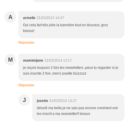
A
armelle
31/03/2014 14:47
Oui cela fait très jolie la bannière tout en douceur, gros
bisous!
Répondre
M
mamimijane
31/03/2014 13:17
je reçois toujours 2 fois tes neweletters ,peux tu regarder si je
suis inscrite 2 fois ,merci josette bizzzzzz
Répondre
J
josette
31/03/2014 13:27
désolé ma belle,je ne sais pas encore comment voir
les inscrit a ma newsletter!! bisous