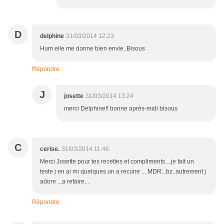
D
delphine
31/03/2014 12:23
Hum elle me donne bien envie..Bisous
Répondre
J
josette
31/03/2014 13:24
merci Delphine!! bonne après-midi bisous
C
cerise.
31/03/2014 11:46
Merci Josette pour tes recettes et compliments....je fait un
teste j en ai mi quelques un a recuire ....MDR...bz..autrement j
adore ...a refaire...
Répondre