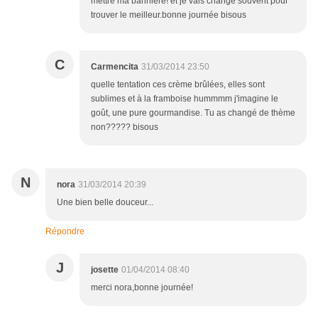
mettre ma bannière! et je vais changé souvent pour
trouver le meilleur.bonne journée bisous
C
Carmencita
31/03/2014 23:50
quelle tentation ces crème brûlées, elles sont
sublimes et à la framboise hummmm j'imagine le
goût, une pure gourmandise. Tu as changé de thème
non????? bisous
N
nora
31/03/2014 20:39
Une bien belle douceur...
Répondre
J
josette
01/04/2014 08:40
merci nora,bonne journée!