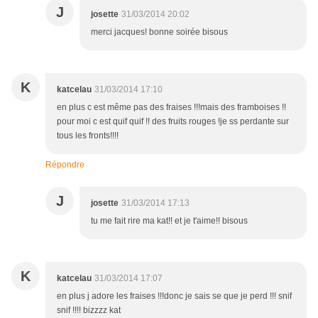
J
josette
31/03/2014 20:02
merci jacques! bonne soirée bisous
K
katcelau
31/03/2014 17:10
en plus c est même pas des fraises !!!mais des framboises !!
pour moi c est quif quif !! des fruits rouges !je ss perdante sur
tous les fronts!!!!
Répondre
J
josette
31/03/2014 17:13
tu me fait rire ma kat!! et je t'aime!! bisous
K
katcelau
31/03/2014 17:07
en plus j adore les fraises !!!donc je sais se que je perd !!! snif
snif !!!! bizzzz kat