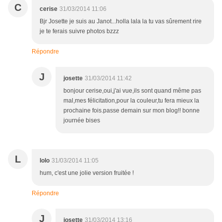
C
cerise
31/03/2014 11:06
Bjr Josette je suis au Janot...holla lala la tu vas sûrement rire
je te ferais suivre photos bzzz
Répondre
J
josette
31/03/2014 11:42
bonjour cerise,oui,j'ai vue,ils sont quand même pas
mal,mes félicitation,pour la couleur,tu fera mieux la
prochaine fois.passe demain sur mon blog!! bonne
journée bises
L
lolo
31/03/2014 11:05
hum, c'est une jolie version fruitée !
Répondre
J
josette
31/03/2014 13:16