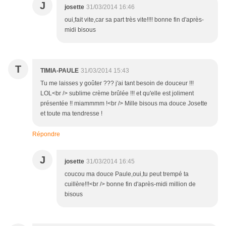
J
josette
31/03/2014 16:46
oui,fait vite,car sa part très vite!!!! bonne fin d'après-
midi bisous
T
TIMIA-PAULE
31/03/2014 15:43
Tu me laisses y goûter ??? j'ai tant besoin de douceur !!!
LOL<br /> sublime crème brûlée !!! et qu'elle est joliment
présentée !! miammmm !<br /> Mille bisous ma douce Josette
et toute ma tendresse !
Répondre
J
josette
31/03/2014 16:45
coucou ma douce Paule,oui,tu peut trempé ta
cuillère!!!<br /> bonne fin d'après-midi million de
bisous