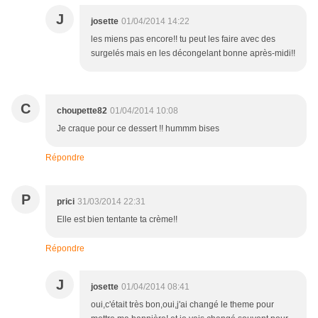
J
josette
01/04/2014 14:22
les miens pas encore!! tu peut les faire avec des
surgelés mais en les décongelant bonne après-midi!!
C
choupette82
01/04/2014 10:08
Je craque pour ce dessert !! hummm bises
Répondre
P
prici
31/03/2014 22:31
Elle est bien tentante ta crème!!
Répondre
J
josette
01/04/2014 08:41
oui,c'était très bon,oui,j'ai changé le theme pour