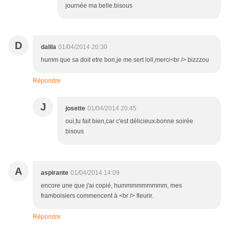
journée ma belle.bisous
D
dalila
01/04/2014 20:30
humm que sa doit etre bon,je me sert loll,merci<br /> bizzzou
Répondre
J
josette
01/04/2014 20:45
oui,tu fait bien,car c'est délicieux.bonne soirée
bisous
A
aspirante
01/04/2014 14:09
encore une que j'ai copié, hummmmmmmmm, mes
framboisiers commencent à <br /> fleurir.
Répondre