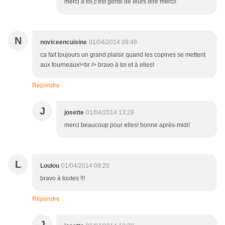
merci a toi,c'est gentil de leurs dire merci!
N
noviceencuisine
01/04/2014 09:48
ca fait toujours un grand plaisir quand les copines se mettent
aux fourneaux!<br /> bravo à toi et à elles!
Répondre
J
josette
01/04/2014 13:29
merci beaucoup pour elles! bonne après-midi!
L
Loulou
01/04/2014 09:20
bravo à toutes !!!
Répondre
J