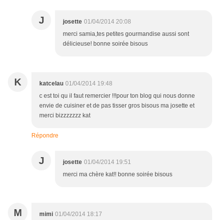
J
josette
01/04/2014 20:08
merci samia,tes petites gourmandise aussi sont
délicieuse! bonne soirée bisous
K
katcelau
01/04/2014 19:48
c est toi qu il faut remercier !!!pour ton blog qui nous donne
envie de cuisiner et de pas tisser gros bisous ma josette et
merci bizzzzzzz kat
Répondre
J
josette
01/04/2014 19:51
merci ma chère kat!! bonne soirée bisous
M
mimi
01/04/2014 18:17