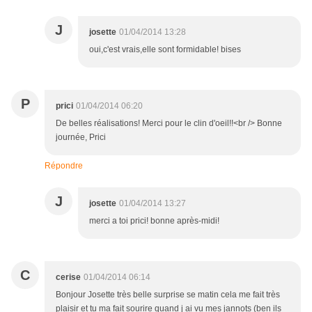
J
josette
01/04/2014 13:28
oui,c'est vrais,elle sont formidable! bises
P
prici
01/04/2014 06:20
De belles réalisations! Merci pour le clin d'oeil!!<br /> Bonne
journée, Prici
Répondre
J
josette
01/04/2014 13:27
merci a toi prici! bonne après-midi!
C
cerise
01/04/2014 06:14
Bonjour Josette très belle surprise se matin cela me fait très
plaisir et tu ma fait sourire quand j ai vu mes jannots (ben ils