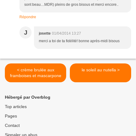
sont beau....MDR) pleins de gros bisous et merci encore..
Répondre
J
josette
01/04/2014 13:27
merci a toi de ta fidélité! bonne après-midi bisous
< crème brulée aux
le soleil au nutella >
framboises et mascarpone
Hébergé par Overblog
Top articles
Pages
Contact
Signaler un abus