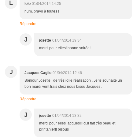
L
lolo
01/04/2014 14:25
hum, bravo à toutes !
Répondre
J
josette
01/04/2014 19:34
merci pour elles! bonne soirée!
J
Jacques Caglio
01/04/2014 12:46
Bonjour Josette , de très jolie réalisation . Je te souhaite un
bon mardi vent frais chez nous bisou Jacques .
Répondre
J
josette
01/04/2014 13:32
merci pour elles jacques!! ici,il fait très beau et
printanier!! bisous