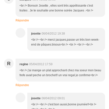
<br /> Bonsoir Josette , elles sont très appétissante c'est
truites . Je te souhaite une bonne soirée Jacques .<br />
Répondre
josette
06/04/2012 19:38
<br /> <br /> merci jacques,passe un très bon week-
end de pâques.bisous<br /> <br /> <br /> <br />
R
regine
05/04/2012 17:59
<br /> j'ai mange un plat approchant chez ma soeur mon beau
frefe avait peche un brochet!! un vrai regal je confirme<br />
Répondre
josette
06/04/2012 09:01
<br /> <br /> c'est bon aussi,bonne journée!!<br />