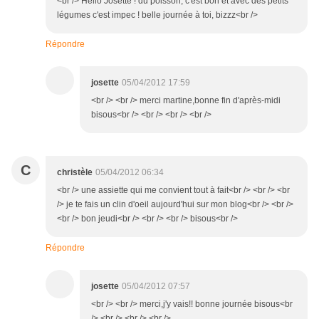
<br /> Hello Josette ! du poisson, c'est bon et avec des petits
légumes c'est impec ! belle journée à toi, bizzz<br />
Répondre
josette
05/04/2012 17:59
<br /> <br /> merci martine,bonne fin d'après-midi
bisous<br /> <br /> <br /> <br />
C
christèle
05/04/2012 06:34
<br /> une assiette qui me convient tout à fait<br /> <br /> <br
/> je te fais un clin d'oeil aujourd'hui sur mon blog<br /> <br />
<br /> bon jeudi<br /> <br /> <br /> bisous<br />
Répondre
josette
05/04/2012 07:57
<br /> <br /> merci,j'y vais!! bonne journée bisous<br
/> <br /> <br /> <br />